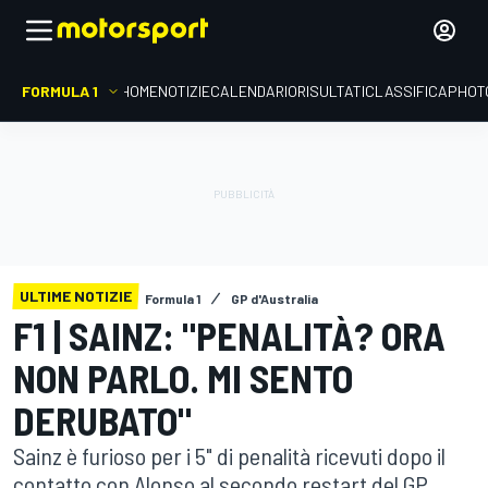
FORMULA 1
HOME
NOTIZIE
CALENDARIO
RISULTATI
CLASSIFICA
PHOT
ULTIME NOTIZIE
Formula 1
GP d'Australia
F1 | SAINZ: "PENALITÀ? ORA
NON PARLO. MI SENTO
DERUBATO"
Sainz è furioso per i 5" di penalità ricevuti dopo il
contatto con Alonso al secondo restart del GP