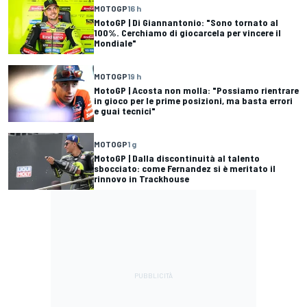
MOTOGP
16 h
MotoGP | Di Giannantonio: "Sono tornato al
100%. Cerchiamo di giocarcela per vincere il
Mondiale"
MOTOGP
19 h
MotoGP | Acosta non molla: "Possiamo rientrare
in gioco per le prime posizioni, ma basta errori
e guai tecnici"
MOTOGP
1 g
MotoGP | Dalla discontinuità al talento
sbocciato: come Fernandez si è meritato il
rinnovo in Trackhouse