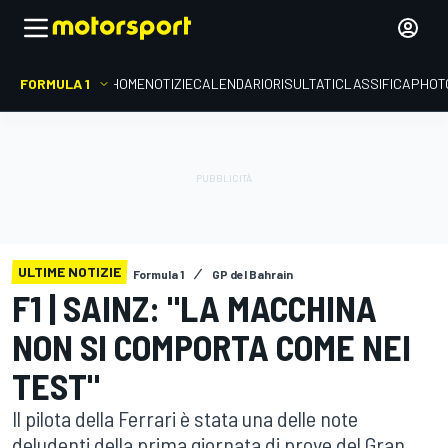
FORMULA 1
HOME
NOTIZIE
CALENDARIO
RISULTATI
CLASSIFICA
PHOT
ULTIME NOTIZIE
Formula 1
GP del Bahrain
F1 | SAINZ: "LA MACCHINA
NON SI COMPORTA COME NEI
TEST"
Il pilota della Ferrari è stata una delle note
deludenti della prima giornata di prove del Gran