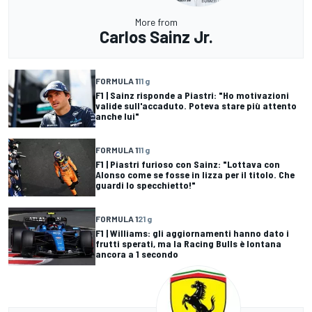
More from
Carlos Sainz Jr.
FORMULA 1
11 g
F1 | Sainz risponde a Piastri: "Ho motivazioni
valide sull'accaduto. Poteva stare più attento
anche lui"
FORMULA 1
11 g
F1 | Piastri furioso con Sainz: "Lottava con
Alonso come se fosse in lizza per il titolo. Che
guardi lo specchietto!"
FORMULA 1
21 g
F1 | Williams: gli aggiornamenti hanno dato i
frutti sperati, ma la Racing Bulls è lontana
ancora a 1 secondo