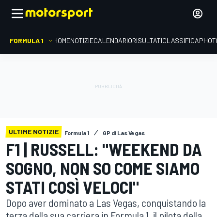
FORMULA 1
HOME
NOTIZIE
CALENDARIO
RISULTATI
CLASSIFICA
PHOT
ULTIME NOTIZIE
Formula 1
GP di Las Vegas
F1 | RUSSELL: "WEEKEND DA
SOGNO, NON SO COME SIAMO
STATI COSÌ VELOCI"
Dopo aver dominato a Las Vegas, conquistando la
terza della sua carriera in Formula 1, il pilota della