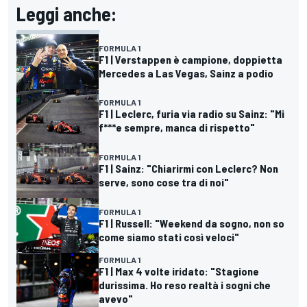
Leggi anche:
FORMULA 1
F1 | Verstappen è campione, doppietta
Mercedes a Las Vegas, Sainz a podio
FORMULA 1
F1 | Leclerc, furia via radio su Sainz: "Mi
f***e sempre, manca di rispetto"
FORMULA 1
F1 | Sainz: "Chiarirmi con Leclerc? Non
serve, sono cose tra di noi"
FORMULA 1
F1 | Russell: "Weekend da sogno, non so
come siamo stati così veloci"
FORMULA 1
F1 | Max 4 volte iridato: "Stagione
durissima. Ho reso realtà i sogni che
avevo"