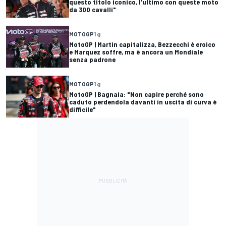
questo titolo iconico, l'ultimo con queste moto
da 300 cavalli"
MOTOGP
1 g
MotoGP | Martin capitalizza, Bezzecchi è eroico
e Marquez soffre, ma è ancora un Mondiale
senza padrone
MOTOGP
1 g
MotoGP | Bagnaia: "Non capire perché sono
caduto perdendola davanti in uscita di curva è
difficile"