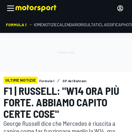
FORMULA 1
HOME
NOTIZIE
CALENDARIO
RISULTATI
CLASSIFICA
PHOT
ULTIME NOTIZIE
Formula 1
GP del Bahrain
F1 | RUSSELL: "W14 ORA PIÙ
FORTE. ABBIAMO CAPITO
CERTE COSE"
George Russell dice che Mercedes è riuscita a
capire come far funzionare meglio la W14, ma