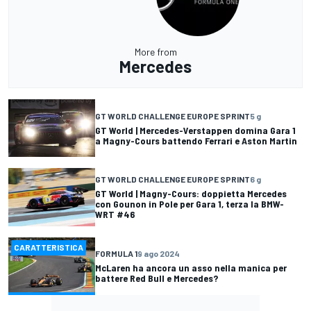
More from
Mercedes
GT WORLD CHALLENGE EUROPE SPRINT
5 g
GT World | Mercedes-Verstappen domina Gara 1
a Magny-Cours battendo Ferrari e Aston Martin
GT WORLD CHALLENGE EUROPE SPRINT
6 g
GT World | Magny-Cours: doppietta Mercedes
con Gounon in Pole per Gara 1, terza la BMW-
WRT #46
CARATTERISTICA
FORMULA 1
9 ago 2024
McLaren ha ancora un asso nella manica per
battere Red Bull e Mercedes?