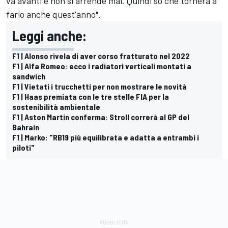
va avanti e non si arrende mai. Quindi so che tornerà a
farlo anche quest'anno".
Leggi anche:
F1 | Alonso rivela di aver corso fratturato nel 2022
F1 | Alfa Romeo: ecco i radiatori verticali montati a
sandwich
F1 | Vietati i trucchetti per non mostrare le novità
F1 | Haas premiata con le tre stelle FIA per la
sostenibilità ambientale
F1 | Aston Martin conferma: Stroll correrà al GP del
Bahrain
F1 | Marko: "RB19 più equilibrata e adatta a entrambi i
piloti"