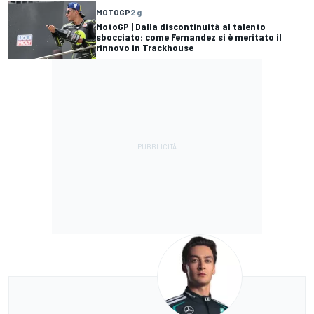
MOTOGP
2 g
MotoGP | Dalla discontinuità al talento
sbocciato: come Fernandez si è meritato il
rinnovo in Trackhouse