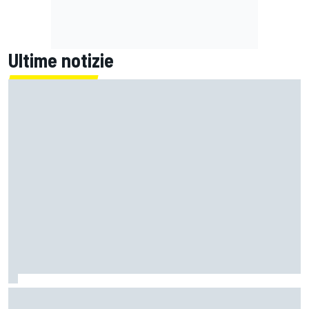
Ultime notizie
Un metro di altezza e 1.600 CV: ecco la Bugatti Destrier