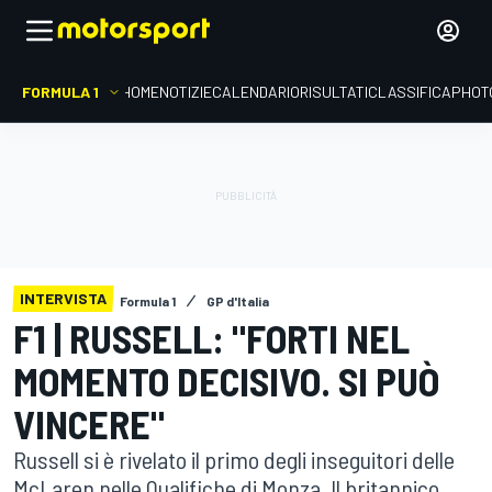
FORMULA 1
HOME
NOTIZIE
CALENDARIO
RISULTATI
CLASSIFICA
PHOT
INTERVISTA
Formula 1
GP d'Italia
F1 | RUSSELL: "FORTI NEL
MOMENTO DECISIVO. SI PUÒ
VINCERE"
Russell si è rivelato il primo degli inseguitori delle
McLaren nelle Qualifiche di Monza. Il britannico