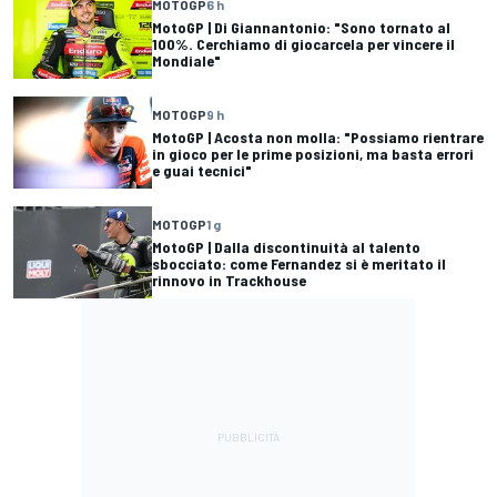
MOTOGP
6 h
MotoGP | Di Giannantonio: "Sono tornato al
100%. Cerchiamo di giocarcela per vincere il
Mondiale"
MOTOGP
9 h
MotoGP | Acosta non molla: "Possiamo rientrare
in gioco per le prime posizioni, ma basta errori
e guai tecnici"
MOTOGP
1 g
MotoGP | Dalla discontinuità al talento
sbocciato: come Fernandez si è meritato il
rinnovo in Trackhouse