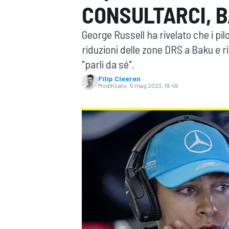
CONSULTARCI, B
MOTOGP
WEC
George Russell ha rivelato che i pil
riduzioni delle zone DRS a Baku e r
"parli da sé".
Filip Cleeren
Modificato:
5 mag 2023, 19:45
WRC