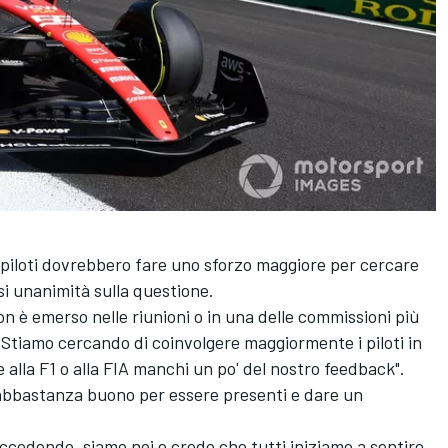
i piloti dovrebbero fare uno sforzo maggiore per cercare
asi unanimità sulla questione.
on è emerso nelle riunioni o in una delle commissioni più
"Stiamo cercando di coinvolgere maggiormente i piloti in
alla F1 o alla FIA manchi un po' del nostro feedback".
abbastanza buono per essere presenti e dare un
succedendo, siamo noi e credo che tutti iniziamo a sentire