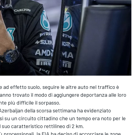
 ad effetto suolo, seguire le altre auto nel traffico è
hanno trovato il modo di aggiungere deportanza alle loro
più difficile il sorpasso.
'Azerbaijan della scorsa settimana ha evidenziato
 su un circuito cittadino che un tempo era noto per le
 suo caratteristico rettilineo di 2 km.
 processionali, la FIA ha deciso di accorciare le zone