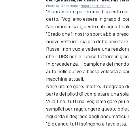
Photo by: Andy Hone /
Motorsport Images
"Sicuramente parleremo di questo con 
detto. "Vogliamo essere in grado di c
l'aerodinamica. Questo è il sogno final
"Credo che il nostro sport abbia pres
nuove vetture, ma ora dobbiamo fare 
Russell non vuole vedere una reazion
che il DRS non è l'unico fattore in gioc
In precedenza, il campione del mond
auto nelle curve a bassa velocità a ca
macchine attuali.
Nelle ultime gare, inoltre, il degrado
parte dei piloti di completare una sol
"Alla fine, tutti noi vogliamo gare pi
semplici per raggiungere questo obiet
MONOMARCA
riguarda il degrado degli pneumatici, n
"E quando tutti spingono a tavoletta