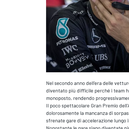
Nel secondo anno dell'era delle vetture
diventato più difficile perché i team 
monoposto, rendendo progressivamente 
Il poco spettacolare Gran Premio dell
dolorosamente la mancanza di sorpassi
sfrenate gare di accelerazione lungo il
MONOPOSTO
Nonostante le gare siano diventate più