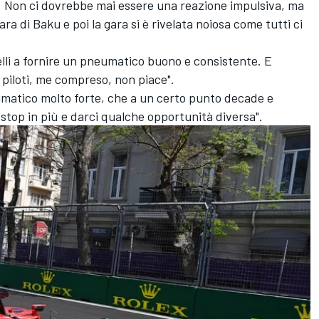
a. Non ci dovrebbe mai essere una reazione impulsiva, ma
ra di Baku e poi la gara si è rivelata noiosa come tutti ci
lli a fornire un pneumatico buono e consistente. E
i piloti, me compreso, non piace".
umatico molto forte, che a un certo punto decade e
 stop in più e darci qualche opportunità diversa".