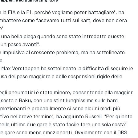
la FIA e la F1, perché vogliamo poter battagliare", ha
ombattere come facevamo tutti sui kart, dove non c'era
e".
o una bella piega quando sono state introdotte queste
un passo avanti".
e impulsiva al crescente problema, ma ha sottolineato
o.
o
Max Verstappen
ha sottolineato la difficoltà di seguire le
usa del peso maggiore e delle sospensioni rigide delle
 degli pneumatici è stato minore, consentendo alla maggior
a sosta a Baku, con uno stint lunghissimo sulle hard.
ù emozionanti e probabilmente ci sono alcuni modi più
tivo nel breve termine", ha aggiunto Russell. "Per quanto
elle ultime due gare è stato facile fare una sola sosta".
, le gare sono meno emozionanti. Ovviamente con il DRS