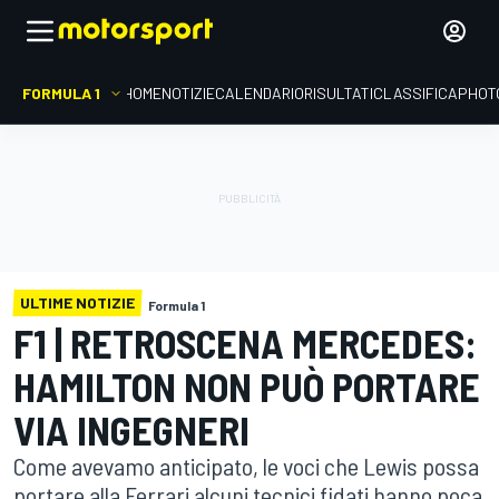
FORMULA 1
HOME
NOTIZIE
CALENDARIO
RISULTATI
CLASSIFICA
PHOT
ULTIME NOTIZIE
Formula 1
F1 | RETROSCENA MERCEDES:
HAMILTON NON PUÒ PORTARE
VIA INGEGNERI
Come avevamo anticipato, le voci che Lewis possa
portare alla Ferrari alcuni tecnici fidati hanno poca