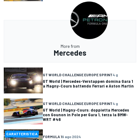
More from
Mercedes
GT WORLD CHALLENGE EUROPE SPRINT
4 g
GT World | Mercedes-Verstappen domina Gara 1
a Magny-Cours battendo Ferrari e Aston Martin
GT WORLD CHALLENGE EUROPE SPRINT
4 g
GT World | Magny-Cours: doppietta Mercedes
con Gounon in Pole per Gara 1, terza la BMW-
WRT #46
CARATTERISTICA
FORMULA 1
9 ago 2024