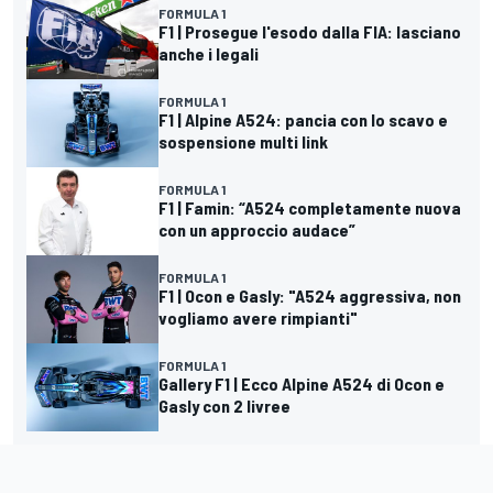
FORMULA 1
F1 | Prosegue l'esodo dalla FIA: lasciano
anche i legali
FORMULA 1
F1 | Alpine A524: pancia con lo scavo e
sospensione multi link
FORMULA 1
F1 | Famin: “A524 completamente nuova
con un approccio audace”
FORMULA 1
F1 | Ocon e Gasly: "A524 aggressiva, non
vogliamo avere rimpianti"
FORMULA 1
Gallery F1 | Ecco Alpine A524 di Ocon e
Gasly con 2 livree