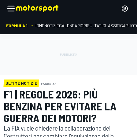
FORMULA 1
HOME
NOTIZIE
CALENDARIO
RISULTATI
CLASSIFICA
PHOT
ULTIME NOTIZIE
Formula 1
F1 | REGOLE 2026: PIÙ
BENZINA PER EVITARE LA
GUERRA DEI MOTORI?
La FIA vuole chiedere la collaborazione dei
Costruttori per cambiare l'equivalenza della