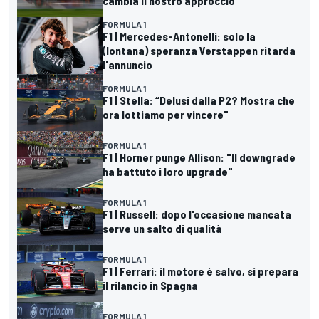
cambia il nostro approccio"
FORMULA 1
F1 | Mercedes-Antonelli: solo la
(lontana) speranza Verstappen ritarda
l'annuncio
FORMULA 1
F1 | Stella: “Delusi dalla P2? Mostra che
ora lottiamo per vincere"
FORMULA 1
F1 | Horner punge Allison: "Il downgrade
ha battuto i loro upgrade"
FORMULA 1
F1 | Russell: dopo l'occasione mancata
serve un salto di qualità
FORMULA 1
F1 | Ferrari: il motore è salvo, si prepara
il rilancio in Spagna
FORMULA 1