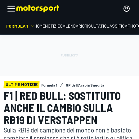
FORMULA 1
HOME
NOTIZIE
CALENDARIO
RISULTATI
CLASSIFICA
PHOT
ULTIME NOTIZIE
Formula 1
GP dell'Arabia Saudita
F1 | RED BULL: SOSTITUITO
ANCHE IL CAMBIO SULLA
RB19 DI VERSTAPPEN
Sulla RB19 del campione del mondo non è bastato
cambiare il semiasse che si è rotto ieri in qualifica: