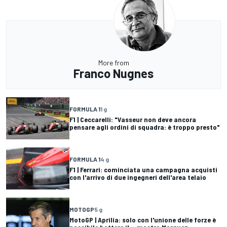
More from
Franco Nugnes
FORMULA 1
1 g
F1 | Ceccarelli: "Vasseur non deve ancora
pensare agli ordini di squadra: è troppo presto"
FORMULA 1
4 g
F1 | Ferrari: cominciata una campagna acquisti
con l'arrivo di due ingegneri dell'area telaio
MOTOGP
5 g
MotoGP | Aprilia: solo con l'unione delle forze è