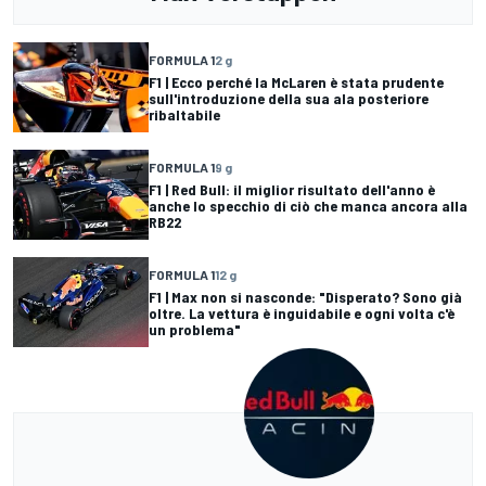
FORMULA 1
2 g
F1 | Ecco perché la McLaren è stata prudente
sull'introduzione della sua ala posteriore
ribaltabile
FORMULA 1
9 g
F1 | Red Bull: il miglior risultato dell'anno è
anche lo specchio di ciò che manca ancora alla
RB22
FORMULA 1
12 g
F1 | Max non si nasconde: "Disperato? Sono già
oltre. La vettura è inguidabile e ogni volta c'è
un problema"