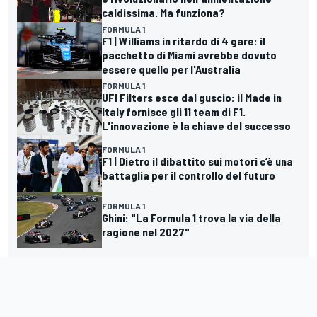
caldissima. Ma funziona?
FORMULA 1
F1 | Williams in ritardo di 4 gare: il
pacchetto di Miami avrebbe dovuto
essere quello per l'Australia
FORMULA 1
UFI Filters esce dal guscio: il Made in
Italy fornisce gli 11 team di F1.
L'innovazione è la chiave del successo
FORMULA 1
F1 | Dietro il dibattito sui motori c’è una
battaglia per il controllo del futuro
FORMULA 1
Ghini: "La Formula 1 trova la via della
ragione nel 2027"