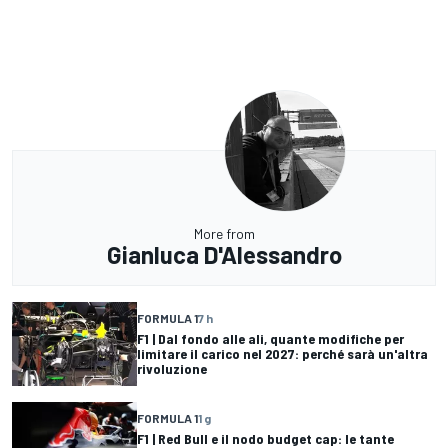
More from
Gianluca D'Alessandro
FORMULA 1
7 h
F1 | Dal fondo alle ali, quante modifiche per
limitare il carico nel 2027: perché sarà un'altra
rivoluzione
FORMULA 1
1 g
F1 | Red Bull e il nodo budget cap: le tante