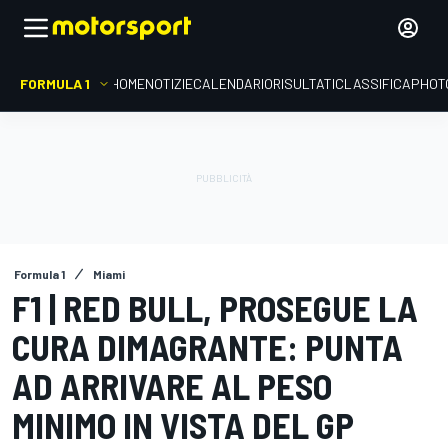
FORMULA 1
HOME
NOTIZIE
CALENDARIO
RISULTATI
CLASSIFICA
PHOT
Formula 1
Miami
F1 | RED BULL, PROSEGUE LA
CURA DIMAGRANTE: PUNTA
AD ARRIVARE AL PESO
MINIMO IN VISTA DEL GP