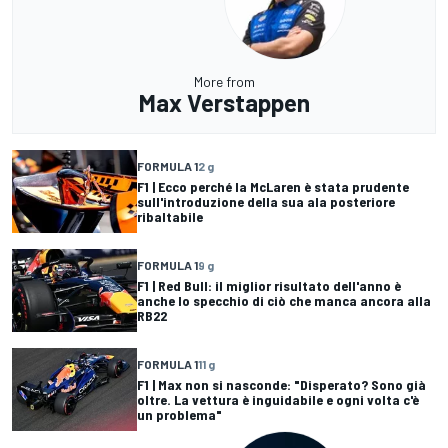
More from
Max Verstappen
FORMULA 1
2 g
F1 | Ecco perché la McLaren è stata prudente
sull'introduzione della sua ala posteriore
ribaltabile
FORMULA 1
9 g
F1 | Red Bull: il miglior risultato dell'anno è
anche lo specchio di ciò che manca ancora alla
RB22
FORMULA 1
11 g
F1 | Max non si nasconde: "Disperato? Sono già
oltre. La vettura è inguidabile e ogni volta c'è
un problema"