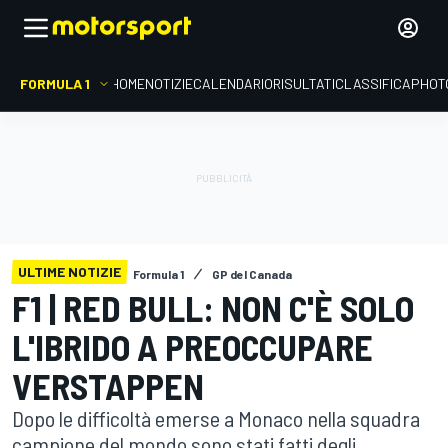
FORMULA 1
HOME
NOTIZIE
CALENDARIO
RISULTATI
CLASSIFICA
PHOT
ULTIME NOTIZIE
Formula 1
GP del Canada
F1 | RED BULL: NON C'È SOLO
L'IBRIDO A PREOCCUPARE
VERSTAPPEN
Dopo le difficoltà emerse a Monaco nella squadra
campione del mondo sono stati fatti degli