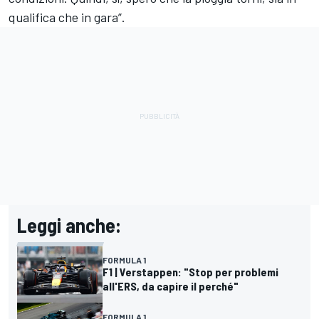
qualifica che in gara”.
Leggi anche:
FORMULA 1
F1 | Verstappen: "Stop per problemi
all'ERS, da capire il perché"
FORMULA 1