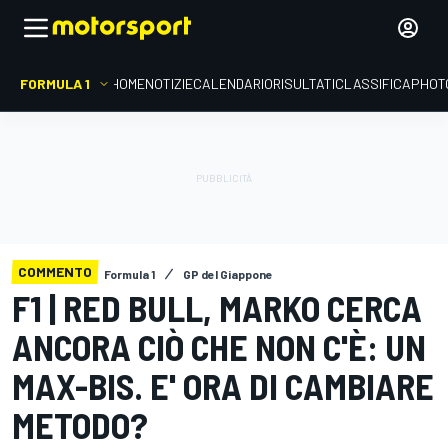
FORMULA 1
HOME
NOTIZIE
CALENDARIO
RISULTATI
CLASSIFICA
PHOT
COMMENTO
Formula 1
GP del Giappone
F1 | RED BULL, MARKO CERCA
ANCORA CIÒ CHE NON C'È: UN
MAX-BIS. E' ORA DI CAMBIARE
METODO?