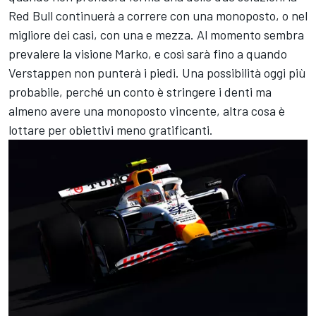
Red Bull continuerà a correre con una monoposto, o nel
migliore dei casi, con una e mezza. Al momento sembra
prevalere la visione Marko, e così sarà fino a quando
Verstappen non punterà i piedi. Una possibilità oggi più
probabile, perché un conto è stringere i denti ma
almeno avere una monoposto vincente, altra cosa è
lottare per obiettivi meno gratificanti.