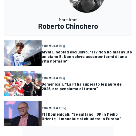
More from
Roberto Chinchero
FORMULA 1
5 g
Arvid Lindblad esclusivo: "F1? Non ho mai avuto
un piano B. Non volevo accontentarmi di una
vita normale"
FORMULA 1
9 g
Domenicali: "La F1 ha superato le paure del
2026, ora pensiamo al futuro"
FORMULA 1
10 g
F1 | Domenicali: "Se saltano i GP in Medio
Oriente, il mondiale si chiuderà in Europa"