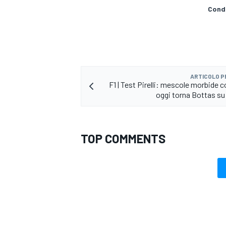
Condi
ARTICOLO 
F1 | Test Pirelli: mescole morbide 
oggi torna Bottas s
TOP COMMENTS