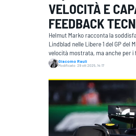
VELOCITÀ E CAP
MOTOGP
WEC
FEEDBACK TECN
Helmut Marko racconta la soddisfazi
Lindblad nelle Libere 1 del GP del M
velocità mostrata, ma anche per i f
Giacomo Rauli
Modificato:
29 ott 2025, 14:17
WRC