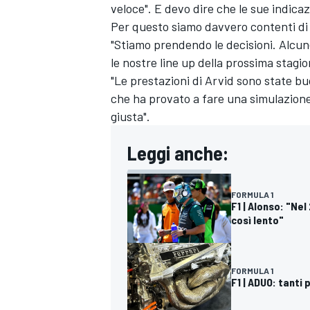
veloce". E devo dire che le sue indica
Per questo siamo davvero contenti di l
"Stiamo prendendo le decisioni. Alcun
le nostre line up della prossima stag
"Le prestazioni di Arvid sono state bu
che ha provato a fare una simulazione
giusta".
Leggi anche:
FORMULA 1
F1 | Alonso: "Ne
così lento"
MONOMARCA
FORMULA 1
F1 | ADUO: tanti 