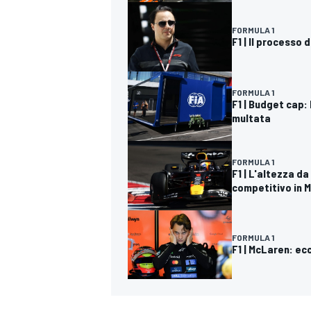
FORMULA 1
F1 | Il processo 
FORMULA 1
F1 | Budget cap:
multata
FORMULA 1
F1 | L'altezza d
competitivo in 
FORMULA 1
F1 | McLaren: ec
RALLY