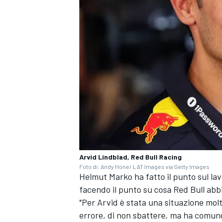
Arvid Lindblad, Red Bull Racing
Foto di: Andy Hone/ LAT Images via Getty Images
Helmut Marko ha fatto il punto sul la
ENDURANCE/GT
facendo il punto su cosa Red Bull abb
"Per Arvid è stata una situazione molt
errore, di non sbattere, ma ha comunq