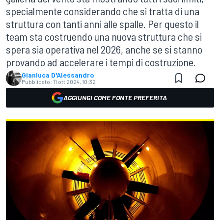
specialmente considerando che si tratta di una
struttura con tanti anni alle spalle. Per questo il
team sta costruendo una nuova struttura che si
spera sia operativa nel 2026, anche se si stanno
provando ad accelerare i tempi di costruzione.
Gianluca D'Alessandro
Pubblicato:
11 ott 2024, 10:32
AGGIUNGI COME FONTE PREFERITA