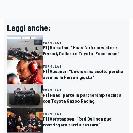
Leggi anche:
FORMULA 1
F1 | Komatsu: "Haas farà coesistere
Ferrari, Dallara e Toyota. Ecco come"
FORMULA 1
F1 | Vasseur: "Lewis ci ha scelto perché
avremo la Ferrari giusta"
FORMULA 1
F1 | Haas: parte la partnership tecnica
con Toyota Gazoo Racing
FORMULA 1
F1 | Verstappen: “Red Bull non può
costringere tutti a restare”