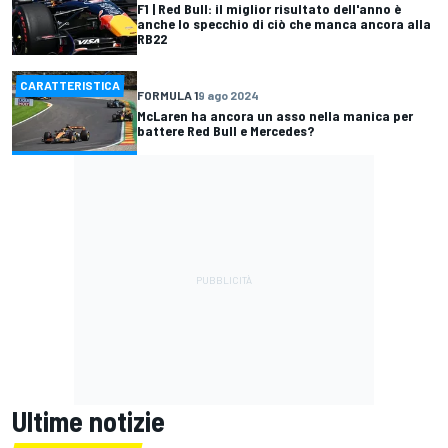
F1 | Red Bull: il miglior risultato dell'anno è
anche lo specchio di ciò che manca ancora alla
RB22
CARATTERISTICA
FORMULA 1
9 ago 2024
McLaren ha ancora un asso nella manica per
battere Red Bull e Mercedes?
Ultime notizie