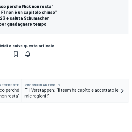
ecco perché Mick non resta"
F1 non è un capitolo chiuso"
2023 e saluta Schumacher
g per guadagnare tempo
vidi o salva questo articolo
PRECEDENTE
PROSSIMO ARTICOLO
cco perché
F1 | Verstappen: "Il team ha capito e accettato le
non resta"
mie ragioni!"