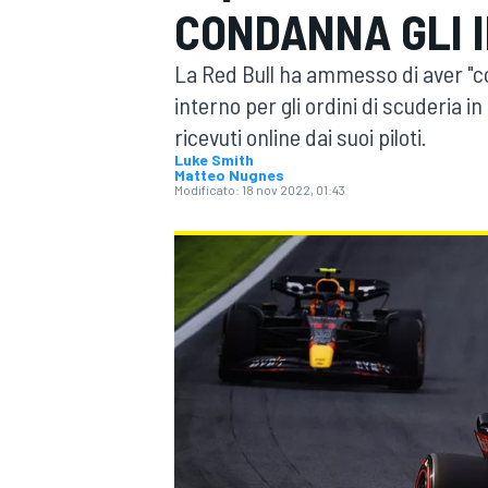
CONDANNA GLI I
MOTOGP
WEC
La Red Bull ha ammesso di aver "co
interno per gli ordini di scuderia i
ricevuti online dai suoi piloti.
Luke Smith
Matteo Nugnes
Modificato:
18 nov 2022, 01:43
WRC