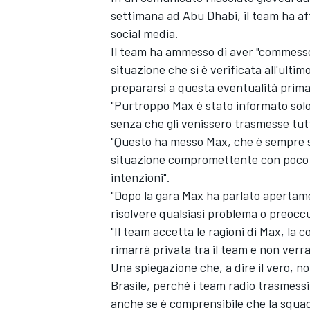
settimana ad Abu Dhabi, il team ha aff
social media.
Il team ha ammesso di aver "commesso a
situazione che si è verificata all'ultim
prepararsi a questa eventualità prima
"Purtroppo Max è stato informato solo 
senza che gli venissero trasmesse tutt
"Questo ha messo Max, che è sempre s
situazione compromettente con poco t
intenzioni".
"Dopo la gara Max ha parlato apertam
risolvere qualsiasi problema o preocc
"Il team accetta le ragioni di Max, la
rimarrà privata tra il team e non verr
Una spiegazione che, a dire il vero,
Brasile, perché i team radio trasmess
anche se è comprensibile che la squad