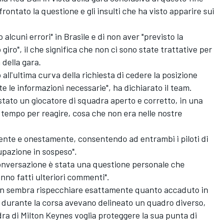
rontato la questione e gli insulti che ha visto apparire sui
lcuni errori" in Brasile e di non aver "previsto la
o giro", il che significa che non ci sono state trattative per
 della gara.
all'ultima curva della richiesta di cedere la posizione
e le informazioni necessarie", ha dichiarato il team.
tato un giocatore di squadra aperto e corretto, in una
empo per reagire, cosa che non era nelle nostre
ente e onestamente, consentendo ad entrambi i piloti di
upazione in sospeso".
 conversazione è stata una questione personale che
anno fatti ulteriori commenti".
 non sembra rispecchiare esattamente quanto accaduto in
i durante la corsa avevano delineato un quadro diverso,
ra di Milton Keynes voglia proteggere la sua punta di