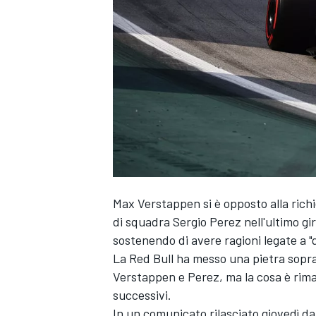
Max Verstappen
si è opposto alla rich
di squadra
Sergio Perez
nell'ultimo gi
sostenendo di avere ragioni legate a "
La Red Bull ha messo una pietra sopra
Verstappen e Perez, ma la cosa è rimas
successivi.
MONOPOSTO
In un comunicato rilasciato giovedì dal