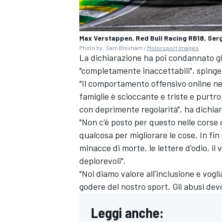
Max Verstappen, Red Bull Racing RB18, Serg
Photo by: Sam Bloxham /
Motorsport Images
La dichiarazione ha poi condannato gl
"completamente inaccettabili", spinge
"Il comportamento offensivo online nei
famiglie è scioccante e triste e purt
con deprimente regolarità", ha dichia
"Non c'è posto per questo nelle corse
qualcosa per migliorare le cose. In fin
minacce di morte, le lettere d'odio, il
deplorevoli".
"Noi diamo valore all'inclusione e vogl
godere del nostro sport. Gli abusi devo
MONOMARCA
Leggi anche: