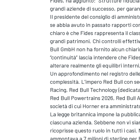
Fides, ha aggiunto: “Strutture fiducia
grandi aziende di successo, per garan
Il presidente del consiglio di ammini
se abbia avuto in passato rapporti co
chiaro è che Fides rappresenta il class
grandi patrimoni. Chi controlli effet
Bull GmbH non ha fornito alcun chiarim
“continuità” lascia intendere che Fide
alterare realmente gli equilibri interni
Un approfondimento nel registro delle
complessità. L’impero Red Bull con se
Racing, Red Bull Technology (dedicata 
Red Bull Powertrains 2026, Red Bull 
società di cui Horner era amministrat
La legge britannica impone la pubblic
ciascuna azienda. Sebbene non vi sia
ricoprisse questo ruolo in tutti i casi
ammontava a 7 milioni di sterline per 