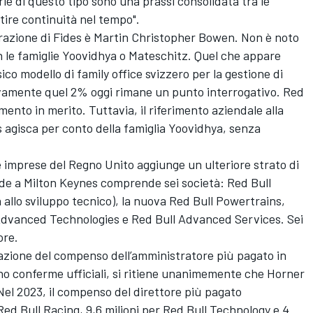
rie di questo tipo sono una prassi consolidata tra le
tire continuità nel tempo".
strazione di Fides è Martin Christopher Bowen. Non è noto
n le famiglie Yoovidhya o Mateschitz. Quel che appare
ico modello di family office svizzero per la gestione di
tivamente quel 2% oggi rimane un punto interrogativo. Red
ento in merito. Tuttavia, il riferimento aziendale alla
s agisca per conto della famiglia Yoovidhya, senza
.
 imprese del Regno Unito aggiunge un ulteriore strato di
de a Milton Keynes comprende sei società: Red Bull
allo sviluppo tecnico), la nuova Red Bull Powertrains,
Advanced Technologies e Red Bull Advanced Services. Sei
ore.
azione del compenso dell’amministratore più pagato in
no conferme ufficiali, si ritiene unanimemente che Horner
. Nel 2023, il compenso del direttore più pagato
Red Bull Racing, 9,6 milioni per Red Bull Technology e 4