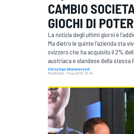
CAMBIO SOCIETA
MOTOGP
WEC
GIOCHI DI POTE
La notizia degli ultimi giorni è l'ad
Ma dietro le quinte l'azienda sta vi
svizzero che ha acquisito il 2% dell
austriaca e olandese della stessa 
Christian Nimmervoll
Modificato:
11 lug 2025, 13:45
WRC