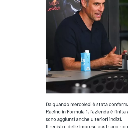
Da quando mercoledì è stata conferma l
Racing
in Formula 1, l’azienda è finita
sono aggiunti anche ulteriori indizi.
MONOPOSTO
Il registro delle imprese austriaco ri