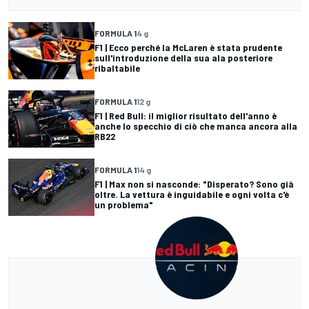
FORMULA 1
4 g
F1 | Ecco perché la McLaren è stata prudente
sull'introduzione della sua ala posteriore
ribaltabile
FORMULA 1
12 g
F1 | Red Bull: il miglior risultato dell'anno è
anche lo specchio di ciò che manca ancora alla
RB22
FORMULA 1
14 g
F1 | Max non si nasconde: "Disperato? Sono già
oltre. La vettura è inguidabile e ogni volta c'è
un problema"