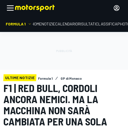
FORMULA 1
HOME
NOTIZIE
CALENDARIO
RISULTATI
CLASSIFICA
PHOT
ULTIME NOTIZIE
Formula 1
GP di Monaco
F1 | RED BULL, CORDOLI
ANCORA NEMICI. MA LA
MACCHINA NON SARÀ
CAMBIATA PER UNA SOLA