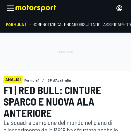
FORMULA 1
HOME
NOTIZIE
CALENDARIO
RISULTATI
CLASSIFICA
PHOT
ANALISI
Formula 1
GP d'Australia
F1 | RED BULL: CINTURE
SPARCO E NUOVA ALA
ANTERIORE
La squadra campione del mondo nel piano di
alleggerimento della RB19 ha sfruttato anche le