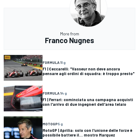
More from
Franco Nugnes
FORMULA 1
1 g
F1 | Ceccarelli: "Vasseur non deve ancora
pensare agli ordini di squadra: è troppo presto"
FORMULA 1
4 g
F1 | Ferrari: cominciata una campagna acquisti
con l'arrivo di due ingegneri dell'area telaio
MOTOGP
5 g
MotoGP | Aprilia: solo con l'unione delle forze è
possibile battere il... mostro Marquez