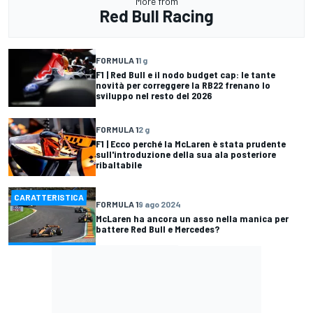
More from
Red Bull Racing
FORMULA 1
1 g
F1 | Red Bull e il nodo budget cap: le tante
novità per correggere la RB22 frenano lo
sviluppo nel resto del 2026
FORMULA 1
2 g
F1 | Ecco perché la McLaren è stata prudente
sull'introduzione della sua ala posteriore
ribaltabile
CARATTERISTICA
FORMULA 1
9 ago 2024
McLaren ha ancora un asso nella manica per
battere Red Bull e Mercedes?