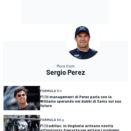
More from
Sergio Perez
FORMULA 1
1 h
F1 | Il management di Perez parla con la
Williams sperando nei dubbi di Sainz sul suo
futuro
FORMULA 1
16 g
F1 | Cadillac: in Ungheria arrivano novità
all'impianto frenante per evitare i problemi