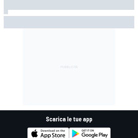
MotoGP | Steiner: "Allo stato attuale, Vinales non è stato
licenziato"
Scarica le tue app