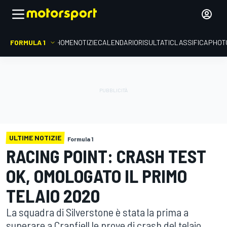
FORMULA 1
HOME
NOTIZIE
CALENDARIO
RISULTATI
CLASSIFICA
PHOT
ULTIME NOTIZIE
Formula 1
RACING POINT: CRASH TEST
OK, OMOLOGATO IL PRIMO
TELAIO 2020
La squadra di Silverstone è stata la prima a
superare a Cranfiell le prove di crash del telaio,