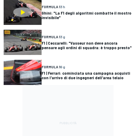
FORMULA 1
3 h
Ghini: "La F1 degli algoritmi combatte il mostro
invisibile"
FORMULA 1
3 g
F1 | Ceccarelli: "Vasseur non deve ancora
pensare agli ordini di squadra: è troppo presto"
FORMULA 1
6 g
F1 | Ferrari: cominciata una campagna acquisti
con l'arrivo di due ingegneri dell'area telaio