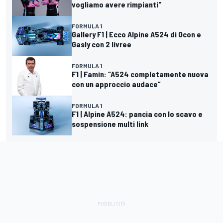
vogliamo avere rimpianti"
FORMULA 1
Gallery F1 | Ecco Alpine A524 di Ocon e
Gasly con 2 livree
FORMULA 1
F1 | Famin: “A524 completamente nuova
con un approccio audace”
FORMULA 1
F1 | Alpine A524: pancia con lo scavo e
sospensione multi link