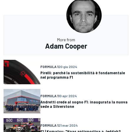
More from
Adam Cooper
FORMULA 1
20 giu 2024
Pirelli: perché la sostenibilità è fondamentale
nel programma F1
FORMULA 1
10 apr 2024
Andretti crede al sogno F1: inaugurata la nuova
sede a Silverstone
FORMULA 1
21 mar 2024
F1 | Komatsu: "Haas antisportiva a Jeddah?