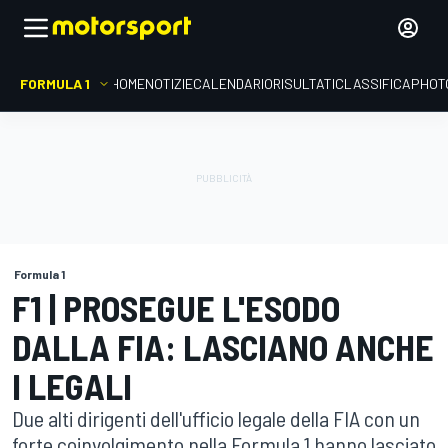
FORMULA 1
HOME
NOTIZIE
CALENDARIO
RISULTATI
CLASSIFICA
PHOT
Formula 1
F1 | PROSEGUE L'ESODO
DALLA FIA: LASCIANO ANCHE
I LEGALI
Due alti dirigenti dell'ufficio legale della FIA con un
forte coinvolgimento nella Formula 1 hanno lasciato