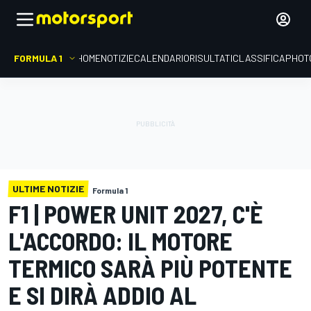
FORMULA 1
HOME
NOTIZIE
CALENDARIO
RISULTATI
CLASSIFICA
PHOT
ULTIME NOTIZIE
Formula 1
F1 | POWER UNIT 2027, C'È
L'ACCORDO: IL MOTORE
TERMICO SARÀ PIÙ POTENTE
E SI DIRÀ ADDIO AL