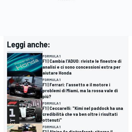
Leggi anche:
FORMULA 1
F1 | Cambia l'ADUO: riviste le finestre di
analisi e ci sono concessioni extra per
aiutare Honda
FORMULA 1
F1 | Ferrari: l'assetto e il motore i
problemi di Miami, ma la rossa vale di
più?
FORMULA 1
F1 | Ceccarelli: "Kimi nel paddock ha una
credibilità che va ben oltre i risultati
ottenuti"
FORMULA 1
F1 | Alpine fa dietrofront: ritorna il