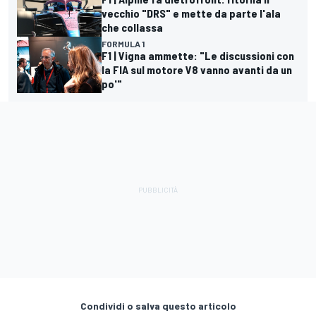
vecchio "DRS" e mette da parte l'ala
che collassa
FORMULA 1
F1 | Vigna ammette: "Le discussioni con
la FIA sul motore V8 vanno avanti da un
po'"
Condividi o salva questo articolo