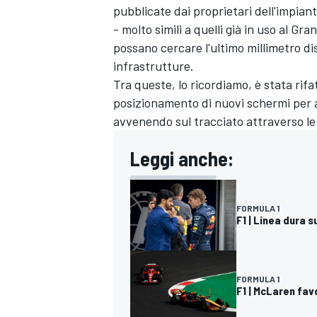
pubblicate dai proprietari dell'impianto
- molto simili a quelli già in uso al Gr
possano cercare l'ultimo millimetro dis
infrastrutture.
Tra queste, lo ricordiamo, è stata rifat
posizionamento di nuovi schermi per av
avvenendo sul tracciato attraverso le
Leggi anche:
FORMULA 1
F1 | Linea dura s
MONOMARCA
FORMULA 1
F1 | McLaren fav