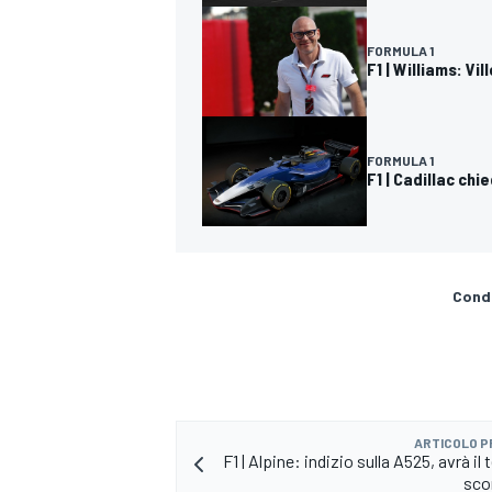
FORMULA 1
F1 | Williams: V
FORMULA 1
F1 | Cadillac ch
Condi
RALLY
ARTICOLO 
F1 | Alpine: indizio sulla A525, avrà il 
sco