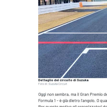
Dettaglio del circuito di Suzuka
Foto di: Suzuka Circuit
Oggi non sembra, ma il Gran Premio d
Formula 1 - è già dietro l'angolo. O qua
MONOPOSTO
Per questo motivo gli organizzatori d