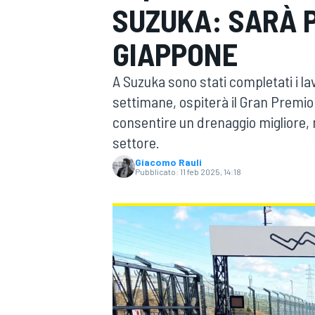
SUZUKA: SARÀ P
MOTOGP
WEC
GIAPPONE
A Suzuka sono stati completati i lav
settimane, ospiterà il Gran Premio
consentire un drenaggio migliore,
settore.
Giacomo Rauli
Pubblicato:
11 feb 2025, 14:18
WRC