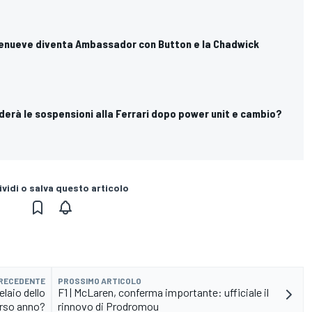
illenueve diventa Ambassador con Button e la Chadwick
iederà le sospensioni alla Ferrari dopo power unit e cambio?
vidi o salva questo articolo
PRECEDENTE
PROSSIMO ARTICOLO
telaio dello
F1 | McLaren, conferma importante: ufficiale il
rso anno?
rinnovo di Prodromou