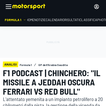
FORMULA 1
HOME
NOTIZIE
CALENDARIO
RISULTATI
CLASSIFICA
PHOT
ANALISI
Formula 1
GP dell'Arabia Saudita
F1 PODCAST | CHINCHERO: "IL
MISSILE A JEDDAH OSCURA
FERRARI VS RED BULL"
L'attentato yemenita a un impianto petrolifero a 20
chilometri dalla pista, la gestione della vicenda da