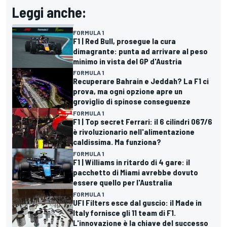
Leggi anche:
FORMULA 1
F1 | Red Bull, prosegue la cura
dimagrante: punta ad arrivare al peso
minimo in vista del GP d'Austria
FORMULA 1
Recuperare Bahrain e Jeddah? La F1 ci
prova, ma ogni opzione apre un
groviglio di spinose conseguenze
FORMULA 1
F1 | Top secret Ferrari: il 6 cilindri 067/6
è rivoluzionario nell'alimentazione
caldissima. Ma funziona?
FORMULA 1
F1 | Williams in ritardo di 4 gare: il
pacchetto di Miami avrebbe dovuto
essere quello per l'Australia
FORMULA 1
UFI Filters esce dal guscio: il Made in
Italy fornisce gli 11 team di F1.
L'innovazione è la chiave del successo