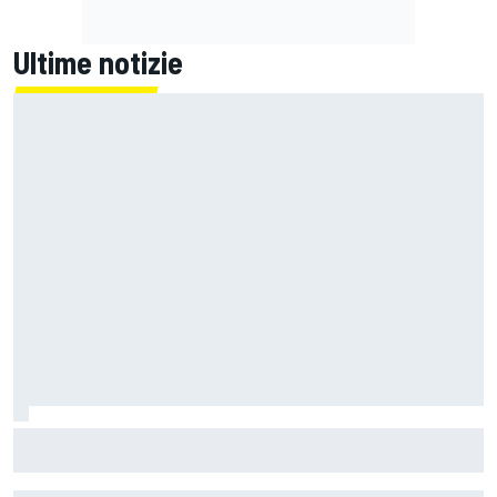
Ultime notizie
MotoGP | Bezzecchi: "Qui voglio capire che sensazioni avrò
in moto, ma da Aragon sarà una guerra"