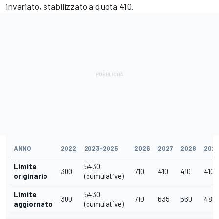
invariato, stabilizzato a quota 410.
ANNO
2022
2023‑2025
2026
2027
2028
2029
Limite
5430
300
710
410
410
410
originario
(cumulative)
Limite
5430
300
710
635
560
485
aggiornato
(cumulative)