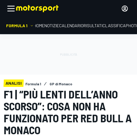
FORMULA 1
HOME
NOTIZIE
CALENDARIO
RISULTATI
CLASSIFICA
PHOT
ANALISI
Formula 1
GP di Monaco
F1 | “PIÙ LENTI DELL’ANNO
SCORSO”: COSA NON HA
FUNZIONATO PER RED BULL A
MONACO