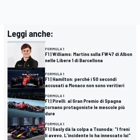
Leggi anche:
FORMULA 1
F1 | Williams: Martins sulla FW47 di Albon
nelle Libere 1 di Barcellona
FORMULA 1
F1 | Hamilton: perché i 50 secondi
accusati a Monaco non sono veritieri
FORMULA 1
F1 | Pirelli: al Gran Premio di Spagna
tornano protagoniste le mescole più
dure
FORMULA 1
F1 | Gasly dà la colpa a Tsunoda: "I freni
li avevo. L'incidente lo ha innescato lui"