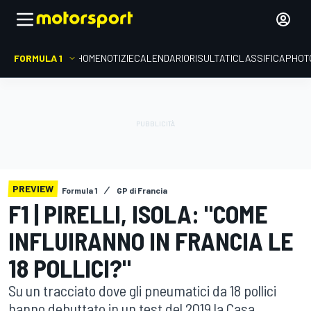
FORMULA 1
HOME
NOTIZIE
CALENDARIO
RISULTATI
CLASSIFICA
PHOT
PREVIEW
Formula 1
GP di Francia
F1 | PIRELLI, ISOLA: "COME
INFLUIRANNO IN FRANCIA LE
18 POLLICI?"
Su un tracciato dove gli pneumatici da 18 pollici
hanno debuttato in un test del 2019 la Casa