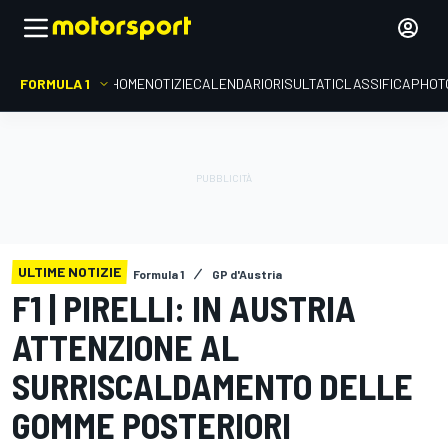
FORMULA 1
HOME
NOTIZIE
CALENDARIO
RISULTATI
CLASSIFICA
PHOT
ULTIME NOTIZIE
Formula 1
GP d'Austria
F1 | PIRELLI: IN AUSTRIA
ATTENZIONE AL
SURRISCALDAMENTO DELLE
GOMME POSTERIORI