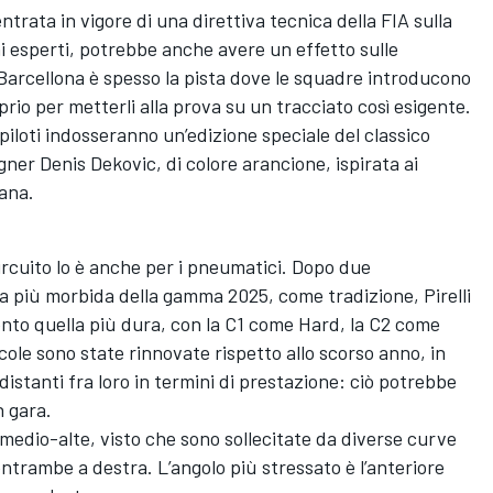
trata in vigore di una direttiva tecnica della FIA sulla
uni esperti, potrebbe anche avere un effetto sulle
 Barcellona è spesso la pista dove le squadre introducono
rio per metterli alla prova su un tracciato così esigente.
piloti indosseranno un’edizione speciale del classico
gner Denis Dekovic, di colore arancione, ispirata ai
lana.
circuito lo è anche per i pneumatici. Dopo due
 più morbida della gamma 2025, come tradizione, Pirelli
to quella più dura, con la C1 come Hard, la C2 come
ole sono state rinnovate rispetto allo scorso anno, in
distanti fra loro in termini di prestazione: ciò potrebbe
n gara.
medio-alte, visto che sono sollecitate da diverse curve
entrambe a destra. L’angolo più stressato è l’anteriore