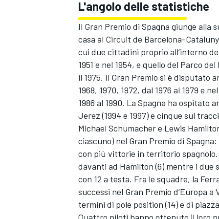
L'angolo delle statistiche
Il Gran Premio di Spagna giunge alla 
casa al Circuit de Barcelona-Catalunya
cui due cittadini proprio all’interno de
1951 e nel 1954, e quello del Parco del 
il 1975. Il Gran Premio si è disputato 
1968, 1970, 1972, dal 1976 al 1979 e nel
1986 al 1990. La Spagna ha ospitato a
Jerez (1994 e 1997) e cinque sul tracci
Michael Schumacher e Lewis Hamilton s
ciascuno) nel Gran Premio di Spagna: gr
con più vittorie in territorio spagnol
davanti ad Hamilton (6) mentre i due s
con 12 a testa. Fra le squadre, la Ferr
successi nel Gran Premio d’Europa a V
termini di pole position (14) e di piazz
Quattro piloti hanno ottenuto il loro