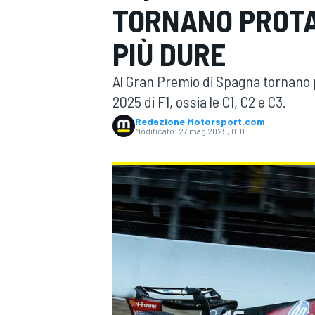
TORNANO PROTA
MOTOGP
WEC
PIÙ DURE
Al Gran Premio di Spagna tornano p
2025 di F1, ossia le C1, C2 e C3.
Redazione Motorsport.com
Modificato:
27 mag 2025, 11:11
WRC