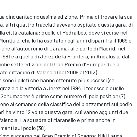
sua cinquantacinquesima edizione. Prima di trovare la sua
, altri quattro tracciati avevano ospitato questa gara, di
lla città catalana: quello di Pedralbes, dove si corse nel
Montjuic, che lo ha ospitato negli anni dispari fra il 1969 e
anche all’autodromo di Jarama, alle porte di Madrid, nel
 1981 e a quello di Jerez de la Frontera, in Andalusia, dal
nche sette edizioni del Gran Premio d’Europa: due a
ato cittadino di Valencia (dal 2008 al 2012).
ono i piloti che hanno ottenuto più successi (sei
azie alla vittoria a Jerez nel 1994 il tedesco è quello
o. Schumacher è primo come numero di pole position (7)
ono al comando della classifica dei piazzamenti sul podio
ari ha vinto 12 volte questa gara, cui vanno aggiunti due
alencia. La squadra di Maranello è prima anche in
amenti sul podio (38).
 primo successo nel Gran Premio di Spagna: Niki Lauda