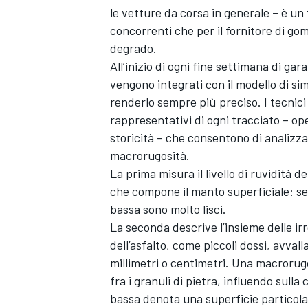
le vetture da corsa in generale – è un 
concorrenti che per il fornitore di go
degrado.
All’inizio di ogni fine settimana di gara,
vengono integrati con il modello di si
renderlo sempre più preciso. I tecnici
rappresentativi di ogni tracciato – op
storicità – che consentono di analizzare
macrorugosità.
La prima misura il livello di ruvidità d
che compone il manto superficiale: se è
bassa sono molto lisci.
La seconda descrive l’insieme delle irre
dell’asfalto, come piccoli dossi, avval
millimetri o centimetri. Una macrorug
RALLY
fra i granuli di pietra, influendo sull
bassa denota una superficie particola