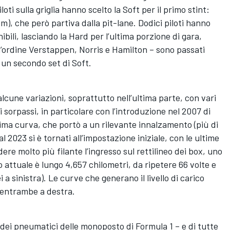
oti sulla griglia hanno scelto la Soft per il primo stint:
m), che però partiva dalla pit-lane. Dodici piloti hanno
ibili, lasciando la Hard per l’ultima porzione di gara,
nell’ordine Verstappen, Norris e Hamilton – sono passati
un secondo set di Soft.
 alcune variazioni, soprattutto nell’ultima parte, con vari
i sorpassi, in particolare con l’introduzione nel 2007 di
tima curva, che portò a un rilevante innalzamento (più di
l 2023 si è tornati all’impostazione iniziale, con le ultime
e molto più filante l’ingresso sul rettilineo dei box, uno
to attuale è lungo 4,657 chilometri, da ripetere 66 volte e
a sinistra). Le curve che generano il livello di carico
, entrambe a destra.
 dei pneumatici delle monoposto di Formula 1 – e di tutte