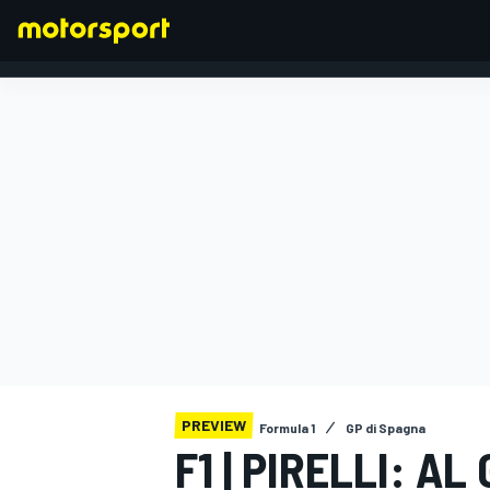
FORMULA 1
PREVIEW
Formula 1
GP di Spagna
F1 | PIRELLI: A