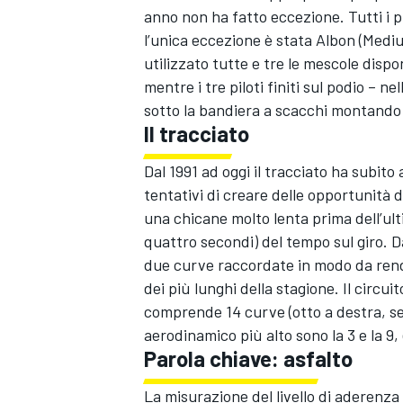
anno non ha fatto eccezione. Tutti i pil
l’unica eccezione è stata Albon (Mediu
utilizzato tutte e tre le mescole dispon
mentre i tre piloti finiti sul podio – 
sotto la bandiera a scacchi montando 
Il tracciato
Dal 1991 ad oggi il tracciato ha subito
tentativi di creare delle opportunità d
una chicane molto lenta prima dell’ul
quattro secondi) del tempo sul giro. Da
due curve raccordate in modo da render
dei più lunghi della stagione. Il circui
comprende 14 curve (otto a destra, sei 
aerodinamico più alto sono la 3 e la 9
MONOMARCA
Parola chiave: asfalto
La misurazione del livello di aderenza