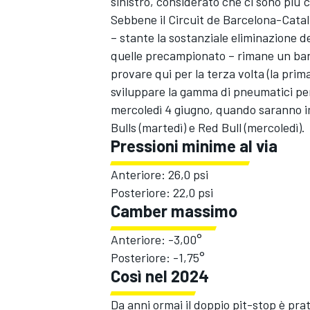
sinistro, considerato che ci sono più 
Sebbene il Circuit de Barcelona-Catalu
– stante la sostanziale eliminazione de
quelle precampionato – rimane un banco
provare qui per la terza volta (la pri
sviluppare la gamma di pneumatici per
mercoledì 4 giugno, quando saranno imp
Bulls (martedì) e Red Bull (mercoledì).
Pressioni minime al via
Anteriore: 26,0 psi
Posteriore: 22,0 psi
Camber massimo
Anteriore: -3,00°
ENDURANCE/GT
Posteriore: -1,75°
Così nel 2024
Da anni ormai il doppio pit-stop è pra