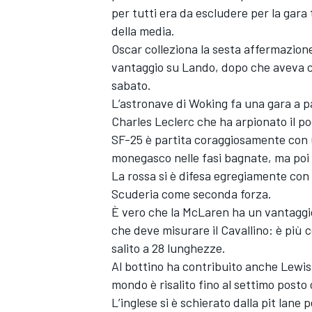
per tutti era da escludere per la gara
della media.
Oscar colleziona la sesta affermazione d
vantaggio su Lando, dopo che aveva ce
sabato.
L’astronave di Woking fa una gara a pa
Charles Leclerc che ha arpionato il 
SF-25 è partita coraggiosamente con un
monegasco nelle fasi bagnate, ma poi 
La rossa si è difesa egregiamente con
Scuderia come seconda forza.
È vero che la McLaren ha un vantaggio 
che deve misurare il Cavallino: è più 
salito a 28 lunghezze.
ENDURANCE/GT
Al bottino ha contribuito anche Lewis
mondo è risalito fino al settimo post
L’inglese si è schierato dalla pit lane