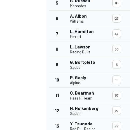
G. Russell
5
63
Mercedes
A. Albon
6
23
Williams
L. Hamilton
7
44
Ferrari
L. Lawson
8
30
Racing Bulls
G. Bortoleto
9
5
Sauber
P. Gasly
10
10
Alpine
O. Bearman
11
87
Haas F1 Team
N. Hulkenberg
12
27
Sauber
Y. Tsunoda
13
22
Red Bull Racing