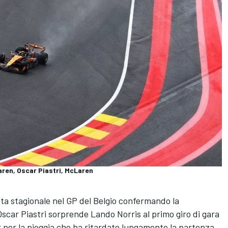
aren, Oscar Piastri, McLaren
ta stagionale nel GP del Belgio confermando la
scar Piastri sorprende Lando Norris al primo giro di gara
r per la pioggia che ha ritardato lungamente la partenza.