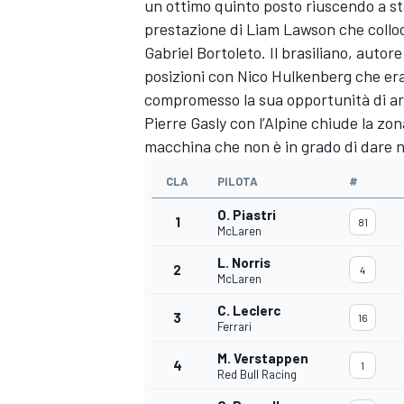
un ottimo quinto posto riuscendo a sta
prestazione di Liam Lawson che colloca
Gabriel Bortoleto. Il brasiliano, autor
posizioni con Nico Hulkenberg che era 
compromesso la sua opportunità di ar
Pierre Gasly con l’Alpine chiude la zo
macchina che non è in grado di dare n
CLA
PILOTA
#
O. Piastri
1
81
McLaren
L. Norris
2
4
McLaren
C. Leclerc
3
16
Ferrari
RALLY
M. Verstappen
4
1
Red Bull Racing