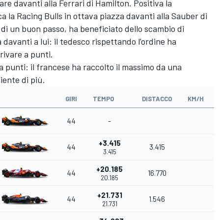
re davanti alla Ferrari di Hamilton. Positiva la
 la Racing Bulls in ottava piazza davanti alla Sauber di
e di un buon passo, ha beneficiato dello scambio di
davanti a lui: il tedesco rispettando l’ordine ha
rivare a punti.
na punti: il francese ha raccolto il massimo da una
iente di più.
GIRI
TEMPO
DISTACCO
KM/H
44
-
+3.415
44
3.415
3.415
+20.185
44
16.770
20.185
+21.731
44
1.546
21.731