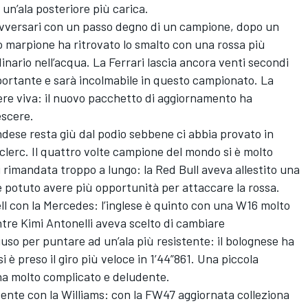
 un’ala posteriore più carica.
 avversari con un passo degno di un campione, dopo un
o marpione ha ritrovato lo smalto con una rossa più
inario nell’acqua. La Ferrari lascia ancora venti secondi
portante e sarà incolmabile in questo campionato. La
sere viva: il nuovo pacchetto di aggiornamento ha
escere.
ndese resta giù dal podio sebbene ci abbia provato in
clerc. Il quattro volte campione del mondo si è molto
 rimandata troppo a lungo: la Red Bull aveva allestito una
e potuto avere più opportunità per attaccare la rossa.
l con la Mercedes: l’inglese è quinto con una W16 molto
entre Kimi Antonelli aveva scelto di cambiare
uso per puntare ad un’ala più resistente: il bolognese ha
i è preso il giro più veloce in 1’44”861. Una piccola
mana molto complicato e deludente.
ente con la Williams: con la FW47 aggiornata colleziona