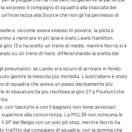
 ha sorpreso il compagno di squadra alla staccata del
n’incertezza alla Source che non gli ha permesso di
edie e, siccome aveva smesso di piovere, la pista è
rimo a rientrare in pit lane è stato Lewis Hamilton,
al giro 13 e ha scelto un treno di medie, mentre Norris si è
ando su un treno di hard, differenziando la scelta dal
gli pneumatici: se Lando era sicuro di arrivare in fondo
vuto gestire la mescola più morbida. L’australiano è stato
gno di squadra che aveva un passo decisamente più
 di sbavature (la più rischiosa al giro 27 a Pouhon) che
anza.
: con l’asciutto e con il bagnato non teme avversari
 superiore alla concorrenza. La MCL39 non consuma le
 GP del Belgio con un solo pit stop, mentre Norris ha
to trafitto dal compagno di squadra, con la gomma che