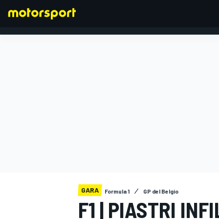
FORMULA 1
GARA
Formula 1
GP del Belgio
F1 | PIASTRI IN