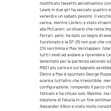
modificato l’assetto aerodinamico con
Lewis in due giri ha seccato quattro
venerdì e un sabato pessimi. Il vecchi
carica, mentre Leclerc è stato straord
alla McLaren: un divario che resta im
Ferrari, però, ha dato un segno di es
funzionato e la SF-25 non può che cr
Chi recrimina è Max Verstappen: l’ola
tutti i modi ad andare a riprendere Le
lamentato per la partenza secondo lui
RB21 più carica e sul bagnato avrebb
Dietro a Max è spuntato George Russel
scarica tutt’altro che irresistibile, m
configurazione, rompendo il parco chi
faticato e ha chiuso solo 16esimo, ma s
MONOMARCA
iniezione di fiducia in un fine setti
Alexander Albon è stato molto consist