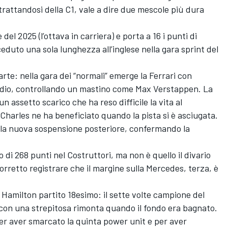
 trattandosi della C1, vale a dire due mescole più dura
el 2025 (l’ottava in carriera) e porta a 16 i punti di
duto una sola lunghezza all’inglese nella gara sprint del
rte: nella gara dei “normali” emerge la Ferrari con
podio, controllando un mastino come Max Verstappen. La
 assetto scarico che ha reso difficile la vita al
Charles ne ha beneficiato quando la pista si è asciugata.
 la nuova sospensione posteriore, confermando la
di 268 punti nel Costruttori, ma non è quello il divario
corretto registrare che il margine sulla Mercedes, terza, è
 Hamilton partito 18esimo: il sette volte campione del
o con una strepitosa rimonta quando il fondo era bagnato.
 per aver smarcato la quinta power unit e per aver