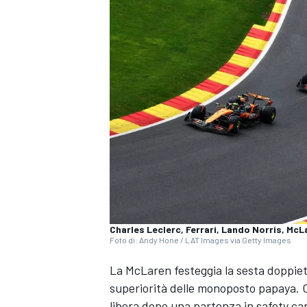
Charles Leclerc, Ferrari, Lando Norris, McL
Foto di: Andy Hone / LAT Images via Getty Images
La McLaren festeggia la sesta doppiet
superiorità delle monoposto papaya. O
MONOPOSTO
libera dopo una partenza in safety ca