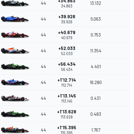
+34.863
44
13.132
34.863
+39.926
44
5.063
39.926
+40.679
44
0.753
40.679
+52.033
44
11.354
52.033
+56.434
44
4.401
56.434
+1'12.714
44
16.280
1'12.714
+1'13.145
44
0.431
1'13.145
+1'13.628
44
0.483
1'13.628
+1'15.395
44
1.767
1'15.395