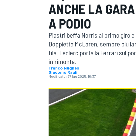
ANCHE LA GARA 
MOTOGP
WEC
A PODIO
Piastri beffa Norris al primo giro
Doppietta McLaren, sempre più lanci
fila. Leclerc porta la Ferrari sul 
in rimonta.
Franco Nugnes
Giacomo Rauli
WRC
Modificato:
27 lug 2025, 16:37