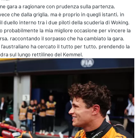
zione gara a ragionare con prudenza sulla partenza,
e che dalla griglia, ma è proprio in quegli istanti, in
l duello interno tra i due piloti della scuderia di Woking.
o probabilmente la mia migliore occasione per vincere la
orsa, raccontando il sorpasso che ha cambiato la gara.
 l’australiano ha cercato il tutto per tutto, prendendo la
dra sul lungo rettilineo del Kemmel.