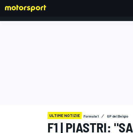
FORMULA 1
ULTIME NOTIZIE
Formula 1
GP del Belgio
F1 | PIASTRI: "