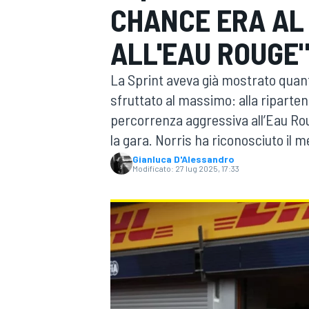
CHANCE ERA AL 
MOTOGP
WEC
ALL'EAU ROUGE
La Sprint aveva già mostrato quanto
sfruttato al massimo: alla riparten
percorrenza aggressiva all’Eau Ro
la gara. Norris ha riconosciuto il m
Gianluca D'Alessandro
Modificato:
27 lug 2025, 17:33
WRC