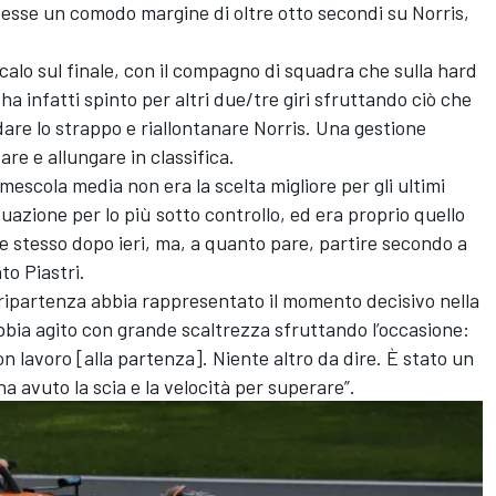
avesse un comodo margine di oltre otto secondi su Norris,
alo sul finale, con il compagno di squadra che sulla hard
a infatti spinto per altri due/tre giri sfruttando ciò che
are lo strappo e riallontanare Norris. Una gestione
are e allungare in classifica.
 mescola media non era la scelta migliore per gli ultimi
tuazione per lo più sotto controllo, ed era proprio quello
e stesso dopo ieri, ma, a quanto pare, partire secondo a
to Piastri.
ripartenza abbia rappresentato il momento decisivo nella
bbia agito con grande scaltrezza sfruttando l’occasione:
 lavoro [alla partenza]. Niente altro da dire. È stato un
a avuto la scia e la velocità per superare”.