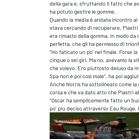
della gara e, sfruttando il fatto che 
ha potuto gestire le gomme.
Quando la media è andata incontro al c
stava cercando di recuperare, Piastri h
era rimasto della gomma, in modo da d
perfetta, che gli ha permesso di trionf
“Ho faticato un po’ nel finale. Forse la
cinque o sei giri. Ma no, avevamo la si
che volevo. Ero piuttosto deluso da m
Spa non è poi così male”, ha poi aggiun
Anche Norris ha sottolineato come la 
corsa e che va dato atto che Piastri a
“Oscar ha semplicemente fatto un buon
po’ più deciso attraverso Eau Rouge, h