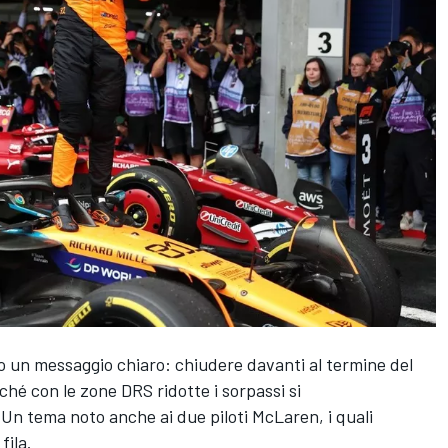
to un messaggio chiaro: chiudere davanti al termine del
ché con le zone DRS ridotte i sorpassi si
 Un tema noto anche ai due piloti McLaren, i quali
fila.