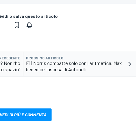
vidi o salva questo articolo
PRECEDENTE
PROSSIMO ARTICOLO
i? Non l’ho
F1 | Norris combatte solo con l'aritmetica, Max
ato spazio”
benedice l'ascesa di Antonelli
VEDI DI PIÙ E COMMENTA