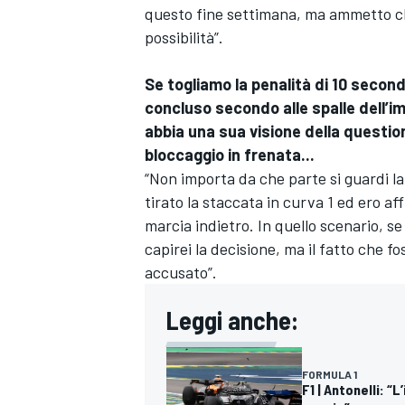
questo fine settimana, ma ammetto che
possibilità”.
Se togliamo la penalità di 10 secondi
concluso secondo alle spalle dell’
abbia una sua visione della questione
bloccaggio in frenata...
“Non importa da che parte si guardi 
tirato la staccata in curva 1 ed ero a
marcia indietro. In quello scenario, se
capirei la decisione, ma il fatto che f
accusato”.
Leggi anche:
MONOMARCA
FORMULA 1
F1 | Antonelli: “