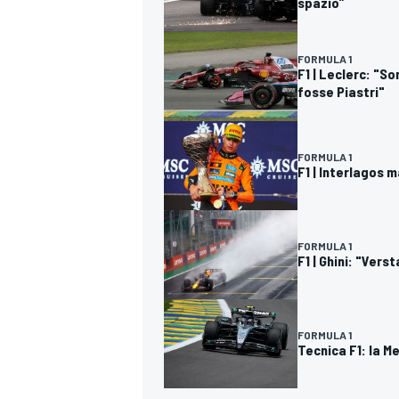
spazio”
FORMULA 1
F1 | Leclerc: "So
fosse Piastri"
FORMULA 1
F1 | Interlagos 
FORMULA 1
F1 | Ghini: "Ver
FORMULA 1
RALLY
Tecnica F1: la M