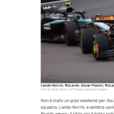
Lando Norris, McLaren, Oscar Piastri, McLa
Foto di: Andy Hone/ LAT Images via Getty Images
Non è stato un gran weekend per Oscar
squadra, Lando Norris, e sembra uscire
MONOPOSTO
Brasile amaro: il ritiro per il botto ne