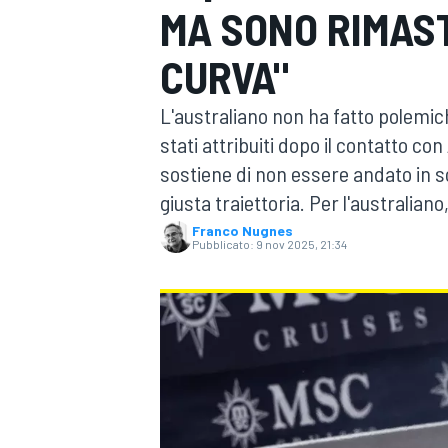
MA SONO RIMAS
MOTOGP
WEC
CURVA"
L'australiano non ha fatto polemich
stati attribuiti dopo il contatto con
sostiene di non essere andato in s
giusta traiettoria. Per l'australia
Franco Nugnes
Pubblicato:
9 nov 2025, 21:34
WRC