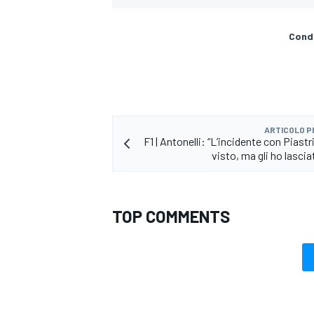
Condi
ARTICOLO 
F1 | Antonelli: “L’incidente con Piastr
visto, ma gli ho lasci
TOP COMMENTS