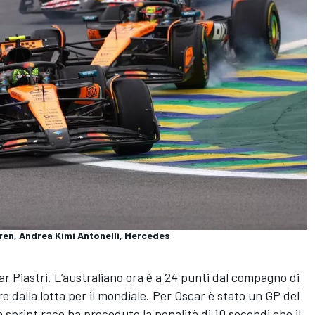
ren, Andrea Kimi Antonelli, Mercedes
 Piastri. L’australiano ora è a 24 punti dal compagno di
 dalla lotta per il mondiale. Per Oscar è stato un GP del
lla sprint race ha preceduto la penalità di 10 secondi che il