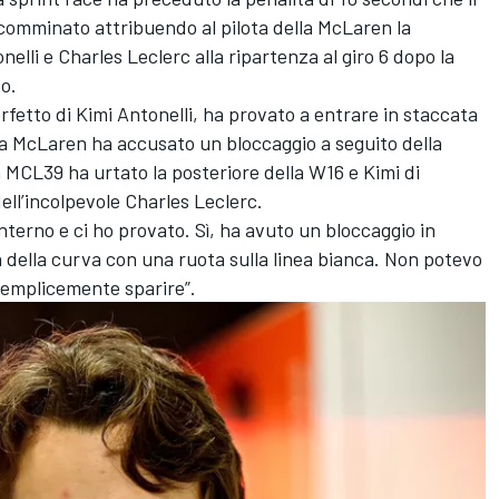
a comminato attribuendo al pilota della McLaren la
elli e Charles Leclerc alla ripartenza al giro 6 dopo la
to.
rfetto di Kimi Antonelli, ha provato a entrare in staccata
 la McLaren ha accusato un bloccaggio a seguito della
la MCL39 ha urtato la posteriore della W16 e Kimi di
dell’incolpevole Charles Leclerc.
nterno e ci ho provato. Sì, ha avuto un bloccaggio in
 della curva con una ruota sulla linea bianca. Non potevo
 semplicemente sparire”.