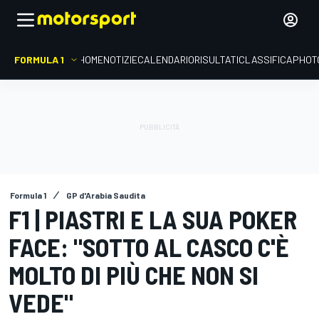
FORMULA 1
HOME
NOTIZIE
CALENDARIO
RISULTATI
CLASSIFICA
PHOT
Formula 1
GP d'Arabia Saudita
F1 | PIASTRI E LA SUA POKER
FACE: "SOTTO AL CASCO C'È
MOLTO DI PIÙ CHE NON SI
VEDE"