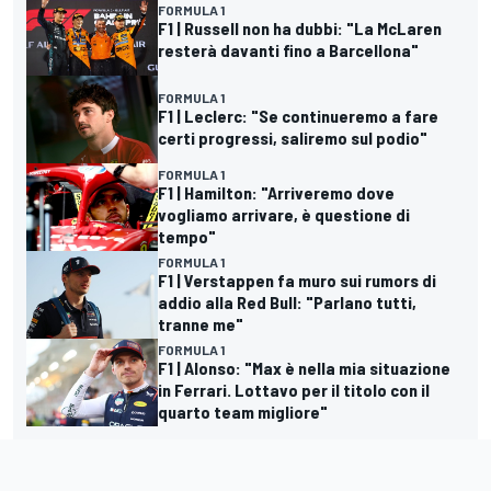
FORMULA 1
F1 | Russell non ha dubbi: "La McLaren
resterà davanti fino a Barcellona"
FORMULA 1
F1 | Leclerc: "Se continueremo a fare
certi progressi, saliremo sul podio"
FORMULA 1
F1 | Hamilton: "Arriveremo dove
vogliamo arrivare, è questione di
tempo"
FORMULA 1
F1 | Verstappen fa muro sui rumors di
addio alla Red Bull: "Parlano tutti,
tranne me"
FORMULA 1
F1 | Alonso: "Max è nella mia situazione
in Ferrari. Lottavo per il titolo con il
quarto team migliore"