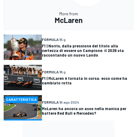
More from
McLaren
FORMULA 1
5 g
F1 | Norris, dalla pressione del titolo alla
certezza di essere un Campione: il 2026 sta
raccontando un nuovo Lando
FORMULA 1
8 g
F1 | McLaren è tornata in corsa: ecco come ha
cambiato rotta
CARATTERISTICA
FORMULA 1
9 ago 2024
McLaren ha ancora un asso nella manica per
battere Red Bull e Mercedes?