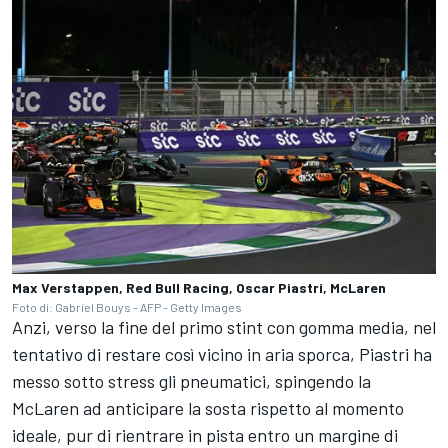
Max Verstappen, Red Bull Racing, Oscar Piastri, McLaren
Foto di: Gabriel Bouys - AFP - Getty Images
Anzi, verso la fine del primo stint con gomma media, nel
tentativo di restare così vicino in aria sporca, Piastri ha
messo sotto stress gli pneumatici, spingendo la
McLaren ad anticipare la sosta rispetto al momento
ideale, pur di rientrare in pista entro un margine di