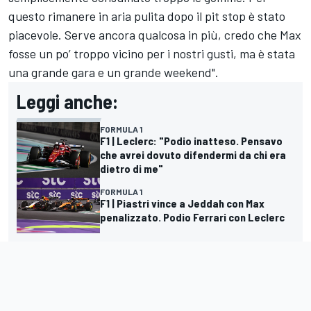
questo rimanere in aria pulita dopo il pit stop è stato
piacevole. Serve ancora qualcosa in più, credo che Max
fosse un po’ troppo vicino per i nostri gusti, ma è stata
una grande gara e un grande weekend".
Leggi anche:
FORMULA 1
F1 | Leclerc: "Podio inatteso. Pensavo
che avrei dovuto difendermi da chi era
dietro di me"
FORMULA 1
F1 | Piastri vince a Jeddah con Max
penalizzato. Podio Ferrari con Leclerc