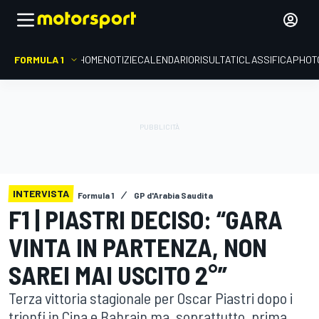
FORMULA 1
HOME
NOTIZIE
CALENDARIO
RISULTATI
CLASSIFICA
PHOT
INTERVISTA
Formula 1
GP d'Arabia Saudita
F1 | PIASTRI DECISO: “GARA
VINTA IN PARTENZA, NON
SAREI MAI USCITO 2°”
Terza vittoria stagionale per Oscar Piastri dopo i
trionfi in Cina e Bahrain ma, soprattutto, prima