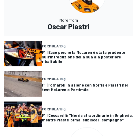
More from
Oscar Piastri
FORMULA 1
3 g
F1 | Ecco perché la McLaren è stata prudente
sull'introduzione della sua ala posteriore
ribaltabile
FORMULA 1
8 g
F1 | Fornaroli in azione con Norris e Piastri nei
test McLaren a Portimão
FORMULA 1
9 g
F1 | Ceccarelli: "Norris straordinario in Ungheria,
mentre Piastri ormai subisce il compagno"