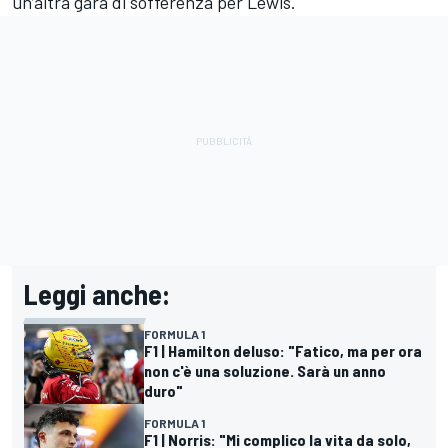
un’altra gara di sofferenza per Lewis.
Leggi anche:
FORMULA 1
F1 | Hamilton deluso: "Fatico, ma per ora
non c'è una soluzione. Sarà un anno
duro"
FORMULA 1
F1 | Norris: "Mi complico la vita da solo,