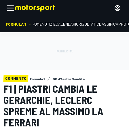
FORMULA 1
HOME
NOTIZIE
CALENDARIO
RISULTATI
CLASSIFICA
PHOT
COMMENTO
Formula 1
GP d'Arabia Saudita
F1 | PIASTRI CAMBIA LE
GERARCHIE, LECLERC
SPREME AL MASSIMO LA
FERRARI