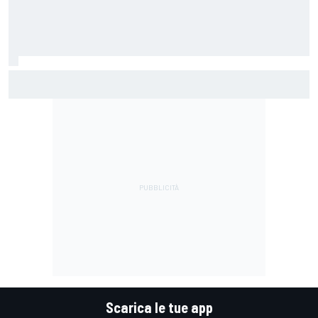
MotoGP | Alex Marquez: "Sono incazzato perché ho perso il
podio per un errore stupido"
Scarica le tue app