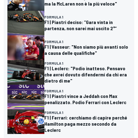
ma la McLaren non è la più veloce"
FORMULA 1
F1 | Piastri deciso: “Gara vinta in
partenza, non sarei mai uscito 2°”
FORMULA 1
F1 | Vasseur: "Non siamo più avanti solo
a causa delle qualifiche"
FORMULA 1
F1 | Leclerc: "Podio inatteso. Pensavo
che avrei dovuto difendermi da chi era
dietro di me"
FORMULA 1
F1 | Piastri vince a Jeddah con Max
penalizzato. Podio Ferrari con Leclerc
FORMULA 1
F1 | Ferrari: cerchiamo di capire perché
Hamilton paga mezzo secondo da
Leclerc