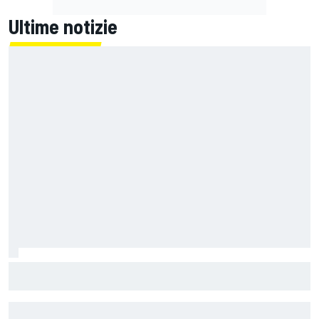
Ultime notizie
MotoGP | Bagnaia: "Non capire perché sono caduto
perdendola davanti in uscita di curva è difficile"