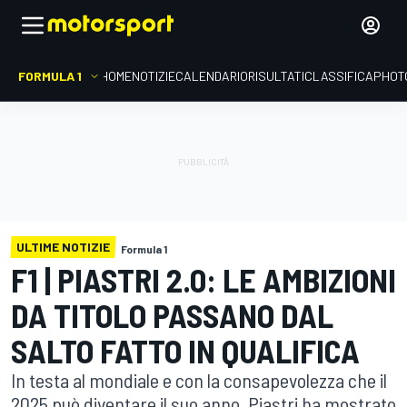
FORMULA 1
HOME
NOTIZIE
CALENDARIO
RISULTATI
CLASSIFICA
PHOT
ULTIME NOTIZIE
Formula 1
F1 | PIASTRI 2.0: LE AMBIZIONI
DA TITOLO PASSANO DAL
SALTO FATTO IN QUALIFICA
In testa al mondiale e con la consapevolezza che il
2025 può diventare il suo anno. Piastri ha mostrato