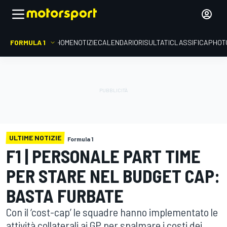
FORMULA 1
HOME
NOTIZIE
CALENDARIO
RISULTATI
CLASSIFICA
PHOT
ULTIME NOTIZIE
Formula 1
F1 | PERSONALE PART TIME
PER STARE NEL BUDGET CAP:
BASTA FURBATE
Con il ‘cost-cap’ le squadre hanno implementato le
attività collaterali ai GP per spalmare i costi dei