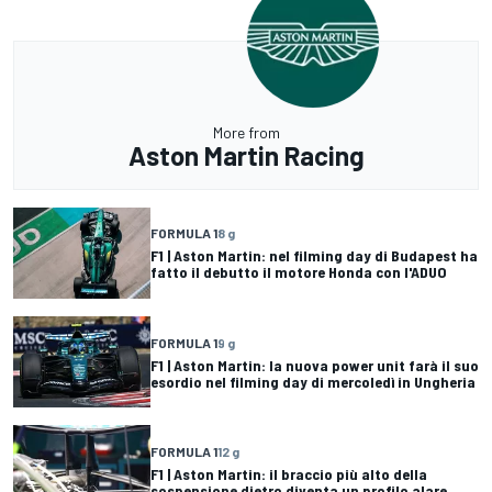
More from
Aston Martin Racing
FORMULA 1
8 g
F1 | Aston Martin: nel filming day di Budapest ha
fatto il debutto il motore Honda con l'ADUO
FORMULA 1
9 g
F1 | Aston Martin: la nuova power unit farà il suo
esordio nel filming day di mercoledì in Ungheria
FORMULA 1
12 g
F1 | Aston Martin: il braccio più alto della
sospensione dietro diventa un profilo alare