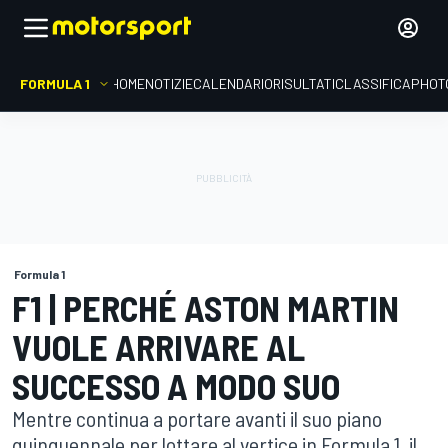
FORMULA 1
HOME
NOTIZIE
CALENDARIO
RISULTATI
CLASSIFICA
PHOT
Formula 1
F1 | PERCHÉ ASTON MARTIN
VUOLE ARRIVARE AL
SUCCESSO A MODO SUO
Mentre continua a portare avanti il suo piano
quinquennale per lottare al vertice in Formula 1, il