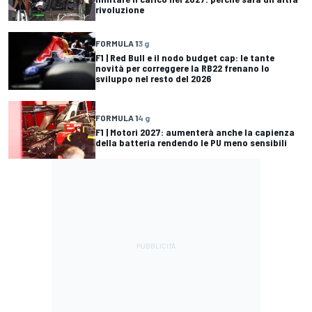
rivoluzione
FORMULA 1
3 g
F1 | Red Bull e il nodo budget cap: le tante
novità per correggere la RB22 frenano lo
sviluppo nel resto del 2026
FORMULA 1
4 g
F1 | Motori 2027: aumenterà anche la capienza
della batteria rendendo le PU meno sensibili