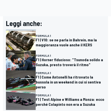
Leggi anche:
FORMULA 1
F1 | V10: se ne parla in Bahrein, ma la
maggioranza vuole anche il KERS
FORMULA 1
F1 | Horner fiducioso: "Tsunoda solido a
Suzuka, presto troverà il ritmo"
FORMULA 1
F1 | Come Antonelli ha ritrovato la
bussola in un weekend in cui si sentiva
perso
FORMULA 1
F1 | Test Alpine e Williams a Monza: ecco
perché Colapinto non era a Suzuka