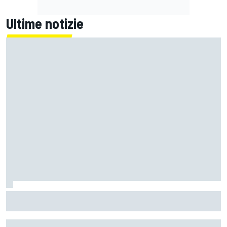
Ultime notizie
MotoGP | L'Aprilia fa il pieno nella Sprint di Silverstone, ora
non deve sprecare domenica