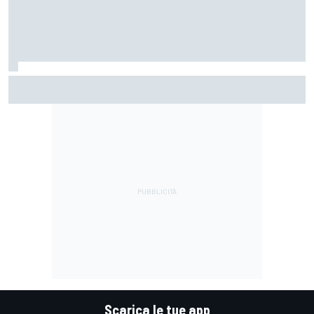
MotoGP | Márquez: "Calo gomma imprevisto, non credo che
con la media domani sarà meglio"
Scarica le tue app