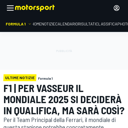
FORMULA 1
HOME
NOTIZIE
CALENDARIO
RISULTATI
CLASSIFICA
PHOT
ULTIME NOTIZIE
Formula 1
F1 | PER VASSEUR IL
MONDIALE 2025 SI DECIDERÀ
IN QUALIFICA, MA SARÀ COSÌ?
Per il Team Principal della Ferrari, il mondiale di
questa stagione potrebbe concretamente