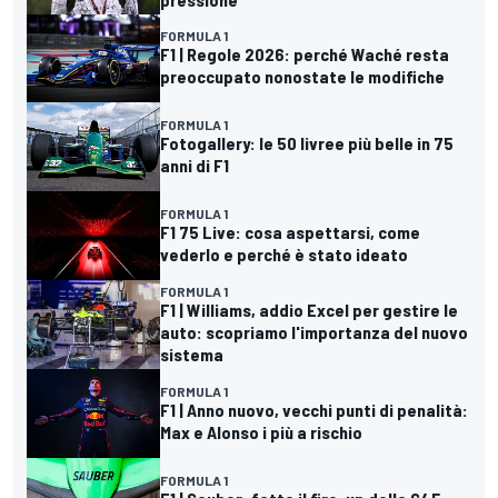
FORMULA 1
F1 | Regole 2026: perché Waché resta
preoccupato nonostate le modifiche
FORMULA 1
Fotogallery: le 50 livree più belle in 75
anni di F1
FORMULA 1
F1 75 Live: cosa aspettarsi, come
vederlo e perché è stato ideato
FORMULA 1
F1 | Williams, addio Excel per gestire le
auto: scopriamo l'importanza del nuovo
sistema
FORMULA 1
F1 | Anno nuovo, vecchi punti di penalità:
Max e Alonso i più a rischio
FORMULA 1