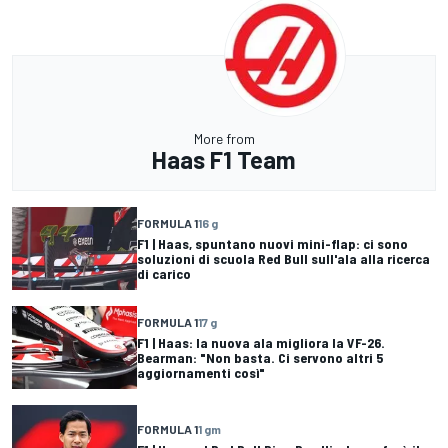
More from
Haas F1 Team
FORMULA 1
16 g
F1 | Haas, spuntano nuovi mini-flap: ci sono
soluzioni di scuola Red Bull sull'ala alla ricerca
di carico
FORMULA 1
17 g
F1 | Haas: la nuova ala migliora la VF-26.
Bearman: "Non basta. Ci servono altri 5
aggiornamenti così"
FORMULA 1
1 gm