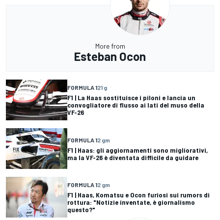
More from
Esteban Ocon
FORMULA 1
21 g
F1 | La Haas sostituisce i piloni e lancia un
convogliatore di flusso ai lati del muso della
VF-26
FORMULA 1
2 gm
F1 | Haas: gli aggiornamenti sono migliorativi,
ma la VF-26 è diventata difficile da guidare
FORMULA 1
2 gm
F1 | Haas, Komatsu e Ocon furiosi sui rumors di
rottura: "Notizie inventate, è giornalismo
questo?"