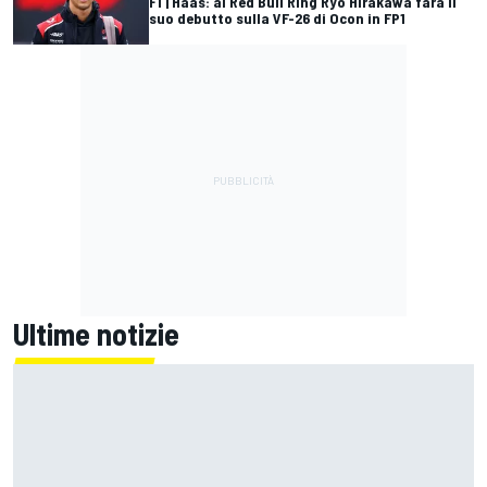
F1 | Haas: al Red Bull Ring Ryo Hirakawa farà il
suo debutto sulla VF-26 di Ocon in FP1
Ultime notizie