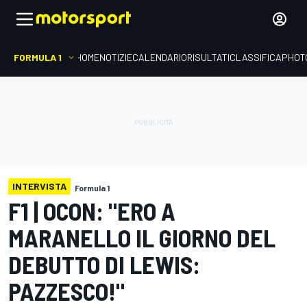
FORMULA 1
HOME
NOTIZIE
CALENDARIO
RISULTATI
CLASSIFICA
PHOT
INTERVISTA
Formula 1
F1 | OCON: "ERO A
MARANELLO IL GIORNO DEL
DEBUTTO DI LEWIS:
PAZZESCO!"