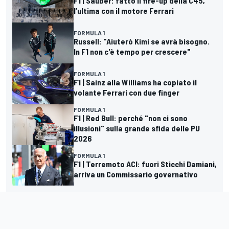
F1 | Sauber: fatto il fire-up della C45,
l’ultima con il motore Ferrari
FORMULA 1
Russell: "Aiuterò Kimi se avrà bisogno.
In F1 non c'è tempo per crescere"
FORMULA 1
F1 | Sainz alla Williams ha copiato il
volante Ferrari con due finger
FORMULA 1
F1 | Red Bull: perché "non ci sono
illusioni" sulla grande sfida delle PU
2026
FORMULA 1
F1 | Terremoto ACI: fuori Sticchi Damiani,
arriva un Commissario governativo