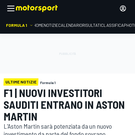
FORMULA 1
HOME
NOTIZIE
CALENDARIO
RISULTATI
CLASSIFICA
PHOT
ULTIME NOTIZIE
Formula 1
F1 | NUOVI INVESTITORI
SAUDITI ENTRANO IN ASTON
MARTIN
L'Aston Martin sarà potenziata da un nuovo
investimento da parte del fondo sovrano