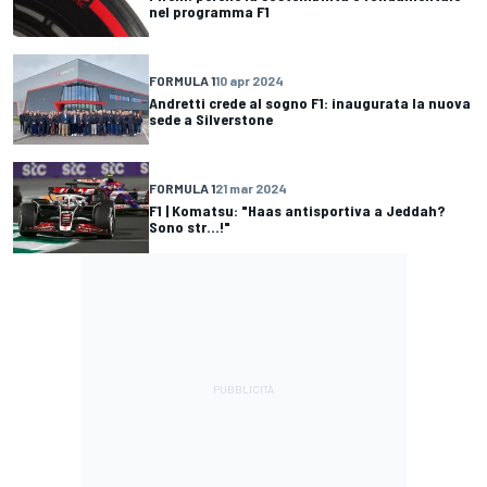
nel programma F1
FORMULA 1
10 apr 2024
Andretti crede al sogno F1: inaugurata la nuova
sede a Silverstone
FORMULA 1
21 mar 2024
F1 | Komatsu: "Haas antisportiva a Jeddah?
Sono str...!"