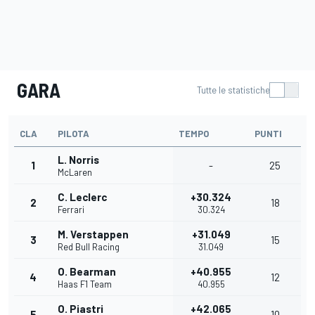
GARA
Tutte le statistiche
CLA
PILOTA
TEMPO
PUNTI
L. Norris
1
-
25
McLaren
C. Leclerc
+30.324
2
18
Ferrari
30.324
M. Verstappen
+31.049
3
15
Red Bull Racing
31.049
O. Bearman
+40.955
4
12
Haas F1 Team
40.955
O. Piastri
+42.065
5
10