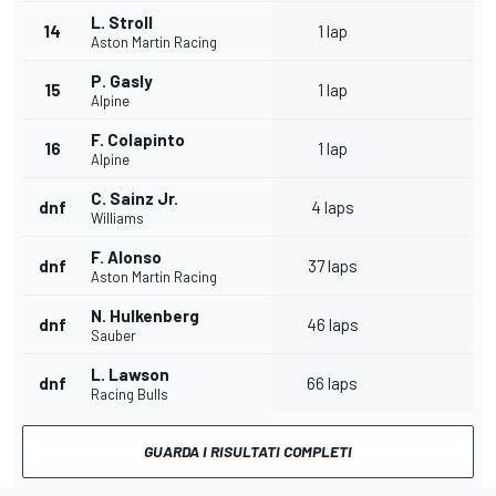
L. Stroll
14
1 lap
Aston Martin Racing
P. Gasly
15
1 lap
Alpine
F. Colapinto
16
1 lap
Alpine
C. Sainz Jr.
dnf
4 laps
Williams
F. Alonso
dnf
37 laps
Aston Martin Racing
N. Hulkenberg
dnf
46 laps
Sauber
L. Lawson
dnf
66 laps
Racing Bulls
GUARDA I RISULTATI COMPLETI