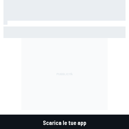
MotoGP | Márquez: "Calo gomma imprevisto, non credo che
con la media domani sarà meglio"
Scarica le tue app