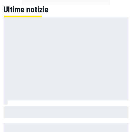
Ultime notizie
MotoGP | L'Aprilia fa il pieno nella Sprint di Silverstone, ora
non deve sprecare domenica