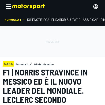
FORMULA 1
HOME
NOTIZIE
CALENDARIO
RISULTATI
CLASSIFICA
PHOT
GARA
Formula 1
GP del Messico
F1 | NORRIS STRAVINCE IN
MESSICO ED È IL NUOVO
LEADER DEL MONDIALE.
LECLERC SECONDO