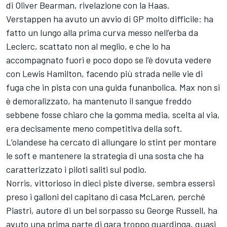
di Oliver Bearman, rivelazione con la Haas.
Verstappen ha avuto un avvio di GP molto difficile: ha
fatto un lungo alla prima curva messo nell’erba da
Leclerc, scattato non al meglio, e che lo ha
accompagnato fuori e poco dopo se l'è dovuta vedere
con Lewis Hamilton, facendo più strada nelle vie di
fuga che in pista con una guida funanbolica. Max non si
è demoralizzato, ha mantenuto il sangue freddo
sebbene fosse chiaro che la gomma media, scelta al via,
era decisamente meno competitiva della soft.
L’olandese ha cercato di allungare lo stint per montare
le soft e mantenere la strategia di una sosta che ha
caratterizzato i piloti saliti sul podio.
Norris, vittorioso in dieci piste diverse, sembra essersi
preso i galloni del capitano di casa McLaren, perché
Piastri, autore di un bel sorpasso su George Russell, ha
avuto una prima parte di gara troppo guardinga, quasi