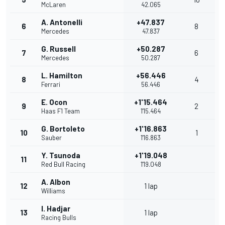
McLaren
42.065
A. Antonelli
+47.837
6
8
Mercedes
47.837
G. Russell
+50.287
7
6
Mercedes
50.287
L. Hamilton
+56.446
8
4
Ferrari
56.446
E. Ocon
+1'15.464
9
2
Haas F1 Team
1'15.464
G. Bortoleto
+1'16.863
10
1
Sauber
1'16.863
Y. Tsunoda
+1'19.048
11
Red Bull Racing
1'19.048
A. Albon
12
1 lap
Williams
I. Hadjar
13
1 lap
Racing Bulls