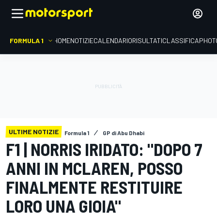
FORMULA 1
HOME
NOTIZIE
CALENDARIO
RISULTATI
CLASSIFICA
PHOT
ULTIME NOTIZIE
Formula 1
GP di Abu Dhabi
F1 | NORRIS IRIDATO: "DOPO 7
ANNI IN MCLAREN, POSSO
FINALMENTE RESTITUIRE
LORO UNA GIOIA"