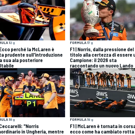
FORMULA 1
7 g
ULA 1
2 g
F1 | Norris, dalla pressione del
| Ecco perché la McLaren è
titolo alla certezza di essere 
ta prudente sull'introduzione
Campione: il 2026 sta
la sua ala posteriore
raccontando un nuovo Lando
ltabile
ULA 1
8 g
FORMULA 1
9 g
 Ceccarelli: "Norris
F1 | McLaren è tornata in cors
aordinario in Ungheria, mentre
ecco come ha cambiato rotta