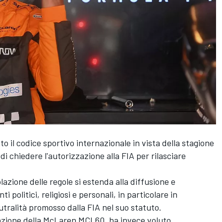
o il codice sportivo internazionale in vista della stagione
di chiedere l'autorizzazione alla FIA per rilasciare
azione delle regole si estenda alla diffusione e
i politici, religiosi e personali, in particolare in
eutralità promosso dalla FIA nel suo statuto.
azione della
McLaren
MCL60, ha invece voluto