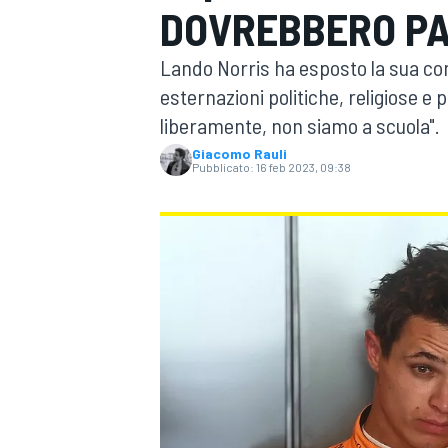
DOVREBBERO PA
MOTOGP
WEC
Lando Norris ha esposto la sua cont
esternazioni politiche, religiose e
liberamente, non siamo a scuola".
Giacomo Rauli
Pubblicato:
16 feb 2023, 09:38
WRC