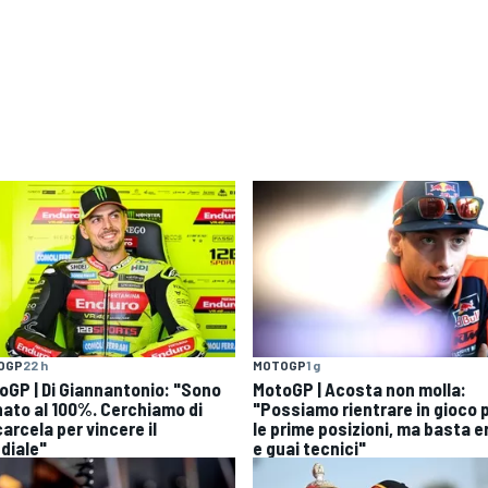
OGP
22 h
MOTOGP
1 g
oGP | Di Giannantonio: "Sono
MotoGP | Acosta non molla:
nato al 100%. Cerchiamo di
"Possiamo rientrare in gioco 
arcela per vincere il
le prime posizioni, ma basta er
diale"
e guai tecnici"