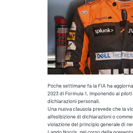
Poche settimane fa la FIA ha aggiornat
2023 di Formula 1, imponendo ai piloti 
dichiarazioni personali.
Una nuova clausola prevede che la viol
all'esibizione di dichiarazioni o comment
violazione del principio generale di n
MONOPOSTO
Lando Norris
, nel corso della present