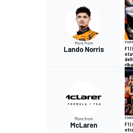
FORM
More from
Lando Norris
F1 
sta
del
riba
FORM
More from
McLaren
F1 |
str