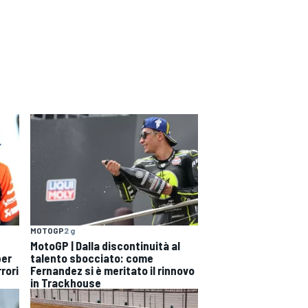
MOTOGP
2 g
MotoGP | Dalla discontinuità al
per
talento sbocciato: come
rori
Fernandez si è meritato il rinnovo
in Trackhouse