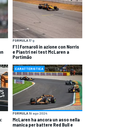
FORMULA 1
7 g
F1 | Fornaroli in azione con Norris
un
e Piastri nei test McLaren a
Portimão
CARATTERISTICA
FORMULA 1
9 ago 2024
a:
McLaren ha ancora un asso nella
manica per battere Red Bull e