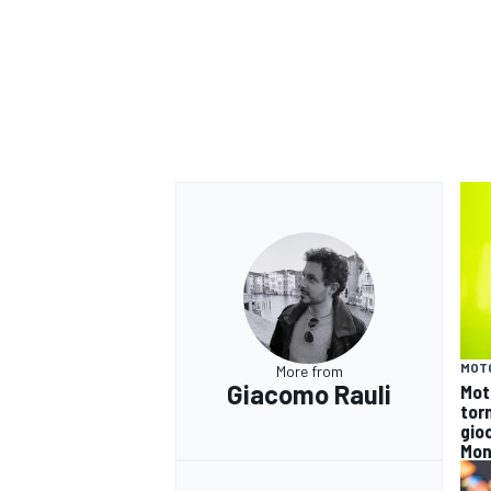
MOT
More from
Giacomo Rauli
Mot
tor
RALLY
gioc
Mon