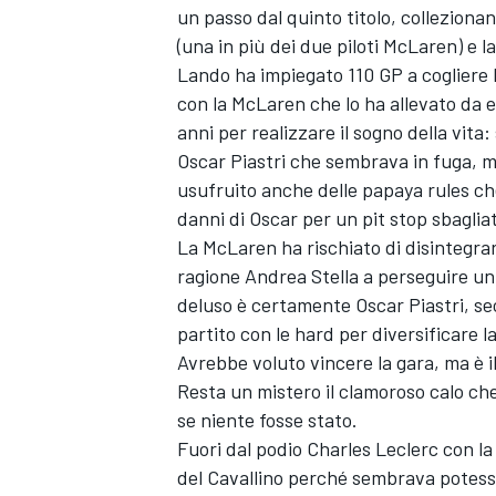
un passo dal quinto titolo, collezionand
(una in più dei due piloti McLaren) e 
Lando ha impiegato 110 GP a cogliere l
con la McLaren che lo ha allevato da e
anni per realizzare il sogno della vita:
Oscar Piastri che sembrava in fuga, ma
usufruito anche delle papaya rules ch
danni di Oscar per un pit stop sbagli
La McLaren ha rischiato di disintegrar
ragione Andrea Stella a perseguire un 
deluso è certamente Oscar Piastri, sec
partito con le hard per diversificare la
Avrebbe voluto vincere la gara, ma è il
Resta un mistero il clamoroso calo ch
ENDURANCE/GT
se niente fosse stato.
Fuori dal podio Charles Leclerc con la 
del Cavallino perché sembrava potesse