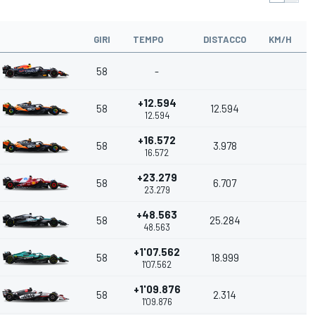
GIRI
TEMPO
DISTACCO
KM/H
58
-
+12.594
58
12.594
12.594
+16.572
58
3.978
16.572
+23.279
58
6.707
23.279
+48.563
58
25.284
48.563
+1'07.562
58
18.999
1'07.562
+1'09.876
58
2.314
1'09.876