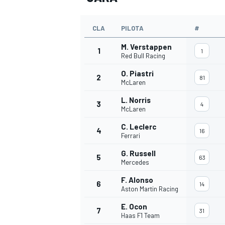
CLA
PILOTA
#
M. Verstappen
1
1
Red Bull Racing
O. Piastri
2
81
McLaren
L. Norris
3
4
McLaren
C. Leclerc
4
16
Ferrari
G. Russell
5
63
Mercedes
F. Alonso
6
14
Aston Martin Racing
RALLY
E. Ocon
7
31
Haas F1 Team