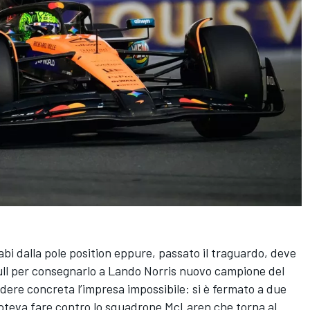
bi dalla pole position eppure, passato il traguardo, deve
ull per consegnarlo a Lando Norris nuovo campione del
dere concreta l’impresa impossibile: si è fermato a due
 poteva fare contro lo squadrone McLaren che torna al