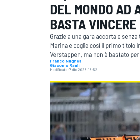
DEL MONDO AD A
MOTOGP
WEC
BASTA VINCERE
Grazie a una gara accorta e senza t
Marina e coglie così il primo titolo
Verstappen, ma non è bastato per vi
Franco Nugnes
Giacomo Rauli
Modificato:
7 dic 2025, 15:52
WRC