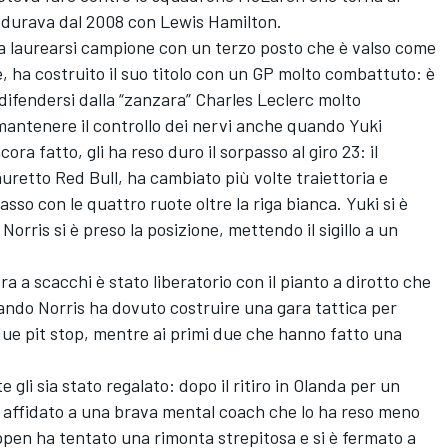
he durava dal 2008 con Lewis Hamilton.
 a laurearsi campione con un terzo posto che è valso come
nne, ha costruito il suo titolo con un GP molto combattuto: è
er difendersi dalla “zanzara” Charles Leclerc molto
mantenere il controllo dei nervi anche quando Yuki
ora fatto, gli ha reso duro il sorpasso al giro 23: il
uretto Red Bull, ha cambiato più volte traiettoria e
sso con le quattro ruote oltre la riga bianca. Yuki si è
orris si è preso la posizione, mettendo il sigillo a un
era a scacchi è stato liberatorio con il pianto a dirotto che
ando Norris ha dovuto costruire una gara tattica per
i due pit stop, mentre ai primi due che hanno fatto una
 gli sia stato regalato: dopo il ritiro in Olanda per un
è affidato a una brava mental coach che lo ha reso meno
pen ha tentato una rimonta strepitosa e si è fermato a