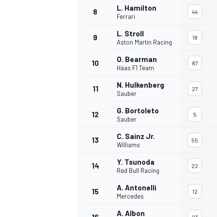
L. Hamilton
8
44
Ferrari
L. Stroll
9
18
Aston Martin Racing
O. Bearman
10
87
Haas F1 Team
N. Hulkenberg
11
27
Sauber
G. Bortoleto
12
5
Sauber
C. Sainz Jr.
13
55
Williams
Y. Tsunoda
14
22
Red Bull Racing
A. Antonelli
15
12
Mercedes
A. Albon