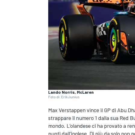
Lando Norris, McLaren
Foto di: Erik Junius
Max Verstappen vince il GP di Abu Dha
strappare il numero 1 dalla sua Red B
mondo. L’olandese ci ha provato a ren
MONOPOSTO
punti dall’inglese. Di più da solo non