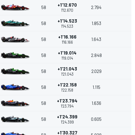
+1'12.670
58
2.794
1'12.670
+1'14.523
58
1.853
1'14.523
+1'16.166
58
1.643
1'16.166
+1'19.014
58
2.848
1'19.014
+1'21.043
58
2.029
1'21.043
+1'22.158
58
1.115
1'22.158
+1'23.794
58
1.636
1'23.794
+1'24.399
58
0.605
1'24.399
+1'30.327