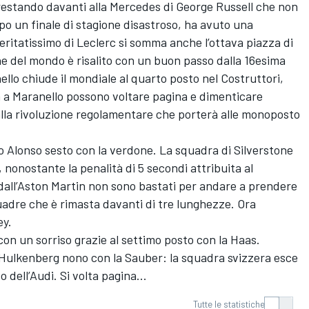
 restando davanti alla Mercedes di George Russell che non
po un finale di stagione disastroso, ha avuto una
eritatissimo di Leclerc si somma anche l’ottava piazza di
ne del mondo è risalito con un buon passo dalla 16esima
ello chiude il mondiale al quarto posto nel Costruttori,
a a Maranello possono voltare pagina e dimenticare
 alla rivoluzione regolamentare che porterà alle monoposto
 Alonso sesto con la verdone. La squadra di Silverstone
 nonostante la penalità di 5 secondi attribuita al
 dall’Aston Martin non sono bastati per andare a prendere
squadre che è rimasta davanti di tre lunghezze. Ora
wey.
n un sorriso grazie al settimo posto con la Haas.
 Hulkenberg nono con la Sauber: la squadra svizzera esce
o dell’Audi. Si volta pagina...
Tutte le statistiche