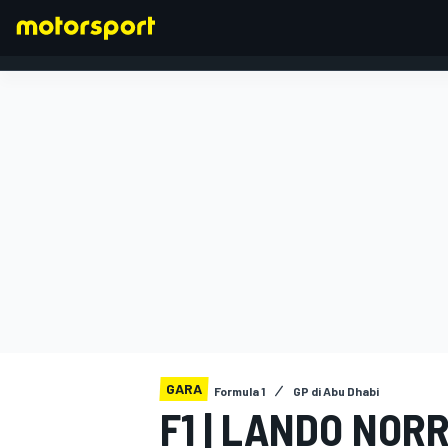
FORMULA 1
GARA
Formula 1
GP di Abu Dhabi
F1 | LANDO NOR