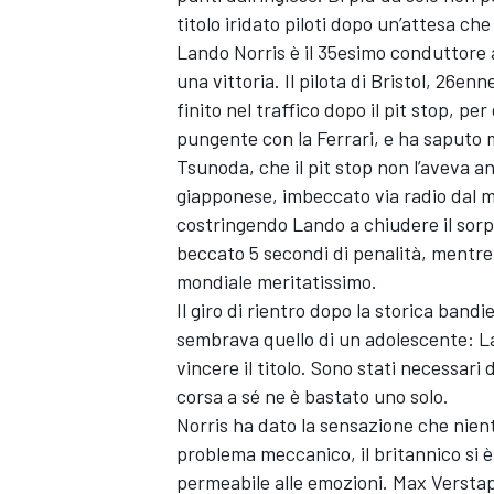
titolo iridato piloti dopo un’attesa c
Lando Norris è il 35esimo conduttore
una vittoria. Il pilota di Bristol, 26e
finito nel traffico dopo il pit stop, p
pungente con la Ferrari, e ha saputo 
Tsunoda, che il pit stop non l’aveva anc
giapponese, imbeccato via radio dal m
costringendo Lando a chiudere il sorpa
beccato 5 secondi di penalità, mentre N
mondiale meritatissimo.
Il giro di rientro dopo la storica bandi
sembrava quello di un adolescente: L
vincere il titolo. Sono stati necessar
corsa a sé ne è bastato uno solo.
Norris ha dato la sensazione che niente
problema meccanico, il britannico si 
permeabile alle emozioni. Max Verstap