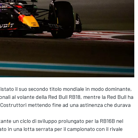
stato il suo secondo titolo mondiale in modo dominante,
ionali al volante della Red Bull RB18, mentre la Red Bull ha
o Costruttori mettendo fine ad una astinenza che durava
tante un ciclo di sviluppo prolungato per la RB16B nel
 in una lotta serrata per il campionato con il rivale