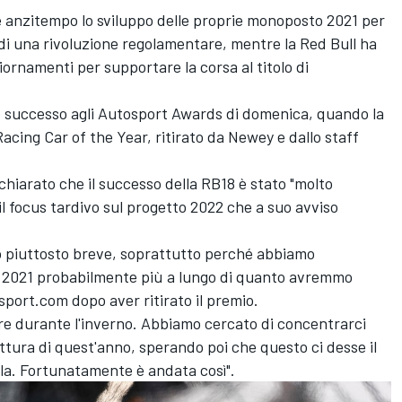
e anzitempo lo sviluppo delle proprie monoposto 2021 per
 di una rivoluzione regolamentare, mentre la Red Bull ha
ornamenti per supportare la corsa al titolo di
o successo agli
Autosport Awards
di domenica, quando la
Racing Car of the Year, ritirato da Newey e dallo staff
hiarato che il successo della RB18 è stato "molto
 il focus tardivo sul progetto 2022 che a suo avviso
o piuttosto breve, soprattutto perché abbiamo
el 2021 probabilmente più a lungo di quanto avremmo
port.com dopo aver ritirato il premio.
are durante l'inverno. Abbiamo cercato di concentrarci
ettura di quest'anno, sperando poi che questo ci desse il
rla. Fortunatamente è andata così".