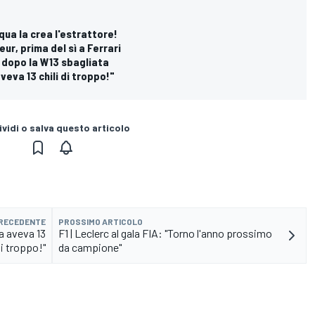
cqua la crea l'estrattore!
ur, prima del sì a Ferrari
e dopo la W13 sbagliata
eva 13 chili di troppo!"
vidi o salva questo articolo
PRECEDENTE
PROSSIMO ARTICOLO
a aveva 13
F1 | Leclerc al gala FIA: "Torno l'anno prossimo
di troppo!"
da campione"