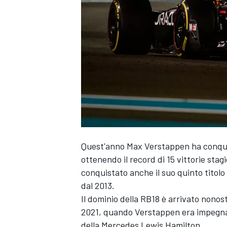
Quest'anno
Max Verstappen
ha conqui
ottenendo il record di 15 vittorie stag
conquistato anche il suo quinto titol
dal 2013.
Il dominio della RB18 è arrivato nonos
2021, quando Verstappen era impegnato
MONOPOSTO
della
Mercedes
Lewis Hamilton
.