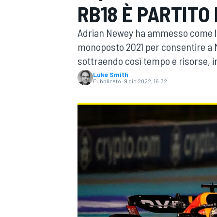
RB18 È PARTITO 
MOTOGP
WEC
Adrian Newey ha ammesso come la Re
monoposto 2021 per consentire a 
sottraendo così tempo e risorse, in
Luke Smith
Pubblicato:
9 dic 2022, 16:32
WRC