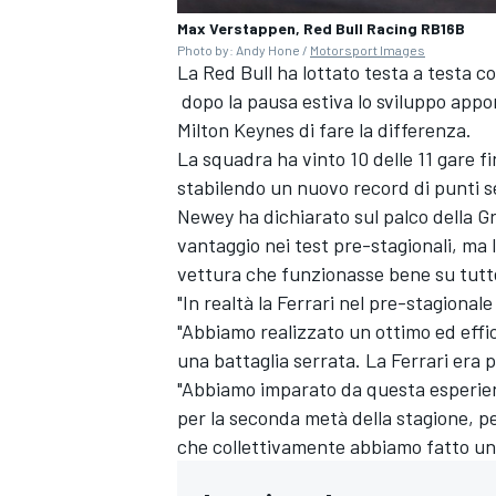
Max Verstappen, Red Bull Racing RB16B
Photo by: Andy Hone /
Motorsport Images
La Red Bull ha lottato testa a testa c
dopo la pausa estiva lo sviluppo appo
Milton Keynes di fare la differenza.
La squadra ha vinto 10 delle 11 gare fi
stabilendo un nuovo record di punti s
Newey ha dichiarato sul palco della Gr
vantaggio nei test pre-stagionali, ma 
vettura che funzionasse bene su tutte
"In realtà la Ferrari nel pre-stagiona
"Abbiamo realizzato un ottimo ed effic
una battaglia serrata. La Ferrari era pi
"Abbiamo imparato da questa esperie
per la seconda metà della stagione, pe
MONOMARCA
che collettivamente abbiamo fatto un