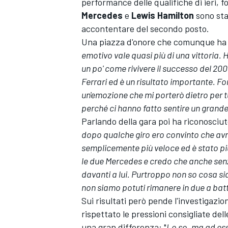
performance delle qualifiche di ieri, 
Mercedes
e
Lewis Hamilton
sono sta
accontentare del secondo posto.
Una piazza d'onore che comunque ha
emotivo vale quasi più di una vittoria. 
un po' come rivivere il successo del 2008 
Ferrari ed è un risultato importante. Fo
un'emozione che mi porterò dietro per tut
perché ci hanno fatto sentire un grande
Parlando della gara poi ha riconosciut
dopo qualche giro ero convinto che avr
semplicemente più veloce ed è stato più
le due Mercedes e credo che anche senza
davanti a lui. Purtroppo non so cosa s
non siamo potuti rimanere in due a bat
Sui risultati però pende l'investigazio
rispettato le pressioni consigliate de
una gran differenza: "
Lo so, ma ad ess