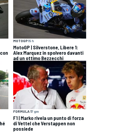
MOTOGP
15 h
MotoGP | Silverstone, Libere 1:
 con
Alex Marquez in spolvero davanti
ad un ottimo Bezzecchi
FORMULA 1
7 gm
F1 | Marko rivela un punto di forza
ché
di Vettel che Verstappen non
possiede