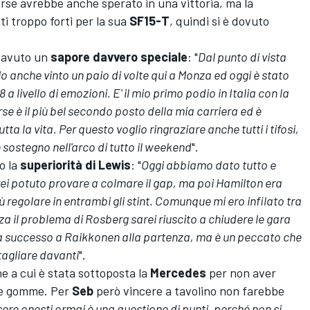
forse avrebbe anche sperato in una vittoria, ma la
ti troppo forti per la sua
SF15-T
, quindi si è dovuto
 avuto un
sapore davvero speciale
: "
Dal punto di vista
Ho anche vinto un paio di volte qui a Monza ed oggi è stato
a livello di emozioni. E' il mio primo podio in Italia con la
rse è il più bel secondo posto della mia carriera ed è
ta la vita. Per questo voglio ringraziare anche tutti i tifosi,
 sostegno nell'arco di tutto il weekend
".
o la
superiorità di Lewis
: "
Oggi abbiamo dato tutto e
ei potuto provare a colmare il gap, ma poi Hamilton era
 regolare in entrambi gli stint. Comunque mi ero infilato tra
 il problema di Rosberg sarei riuscito a chiudere le gara
ia successo a Raikkonen alla partenza, ma è un peccato che
tagliare davanti
".
ne a cui è stata sottoposta la
Mercedes
per non aver
lle gomme. Per
Seb
però vincere a tavolino non farebbe
ere onesti ormai è una questione di punti, perché non si