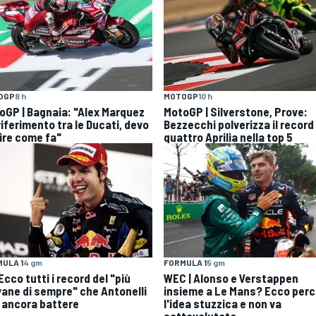
OGP
8 h
MOTOGP
10 h
oGP | Bagnaia: "Alex Marquez
MotoGP | Silverstone, Prove:
 riferimento tra le Ducati, devo
Bezzecchi polverizza il record
ire come fa"
quattro Aprilia nella top 5
ULA 1
4 gm
FORMULA 1
5 gm
 Ecco tutti i record del "più
WEC | Alonso e Verstappen
vane di sempre" che Antonelli
insieme a Le Mans? Ecco per
 ancora battere
l'idea stuzzica e non va