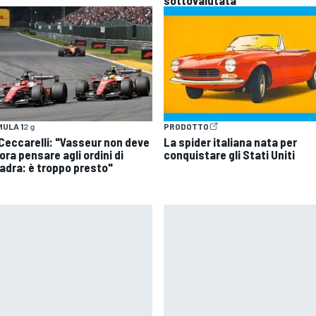
sottovalutata
ULA 1
2 g
PRODOTTO
| Ceccarelli: "Vasseur non deve
La spider italiana nata per
ra pensare agli ordini di
conquistare gli Stati Uniti
adra: è troppo presto"