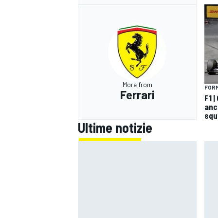
More from
FORM
Ferrari
F1 
anco
squ
Ultime notizie