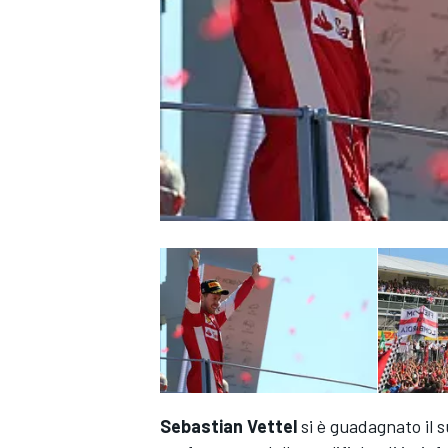
MONOPOSTO
Sebastian Vettel
si è guadagnato il 