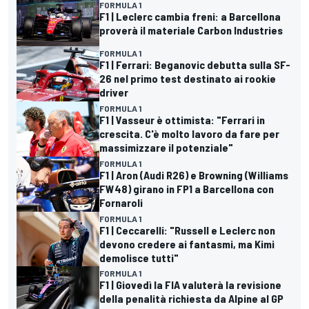
FORMULA 1
F1 | Leclerc cambia freni: a Barcellona
proverà il materiale Carbon Industries
FORMULA 1
F1 | Ferrari: Beganovic debutta sulla SF-
26 nel primo test destinato ai rookie
driver
FORMULA 1
F1 | Vasseur è ottimista: "Ferrari in
crescita. C'è molto lavoro da fare per
massimizzare il potenziale"
FORMULA 1
F1 | Aron (Audi R26) e Browning (Williams
FW48) girano in FP1 a Barcellona con
Fornaroli
FORMULA 1
F1 | Ceccarelli: "Russell e Leclerc non
devono credere ai fantasmi, ma Kimi
demolisce tutti"
FORMULA 1
F1 | Giovedì la FIA valuterà la revisione
della penalità richiesta da Alpine al GP