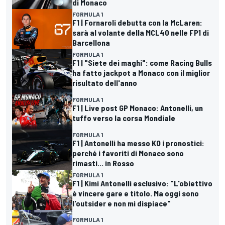
di Monaco
FORMULA 1
F1 | Fornaroli debutta con la McLaren:
sarà al volante della MCL40 nelle FP1 di
Barcellona
FORMULA 1
F1 | "Siete dei maghi": come Racing Bulls
ha fatto jackpot a Monaco con il miglior
risultato dell'anno
FORMULA 1
F1 | Live post GP Monaco: Antonelli, un
tuffo verso la corsa Mondiale
FORMULA 1
F1 | Antonelli ha messo KO i pronostici:
perché i favoriti di Monaco sono
rimasti... in Rosso
FORMULA 1
F1 | Kimi Antonelli esclusivo: "L'obiettivo
è vincere gare e titolo. Ma oggi sono
l'outsider e non mi dispiace"
FORMULA 1