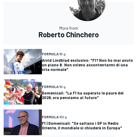
More from
Roberto Chinchero
FORMULA 1
5 g
Arvid Lindblad esclusivo: "F1? Non ho mai avuto
un piano B. Non volevo accontentarmi di una
vita normale"
FORMULA 1
9 g
Domenicali: "La F1 ha superato le paure del
2026, ora pensiamo al futuro"
FORMULA 1
10 g
F1 | Domenicali: "Se saltano i GP in Medio
Oriente, il mondiale si chiuderà in Europa"