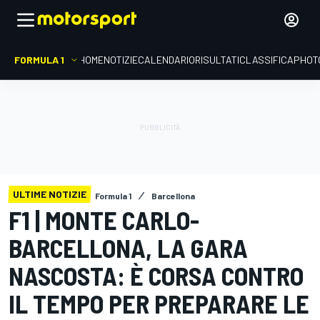
FORMULA 1
HOME
NOTIZIE
CALENDARIO
RISULTATI
CLASSIFICA
PHOT
ULTIME NOTIZIE
Formula 1
Barcellona
F1 | MONTE CARLO-
BARCELLONA, LA GARA
NASCOSTA: È CORSA CONTRO
IL TEMPO PER PREPARARE LE