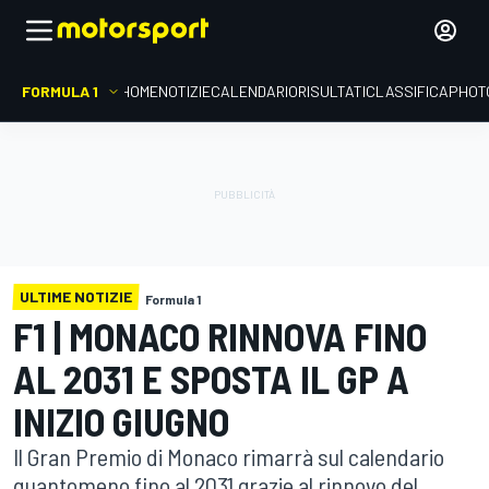
FORMULA 1
HOME
NOTIZIE
CALENDARIO
RISULTATI
CLASSIFICA
PHOT
ULTIME NOTIZIE
Formula 1
F1 | MONACO RINNOVA FINO
AL 2031 E SPOSTA IL GP A
INIZIO GIUGNO
Il Gran Premio di Monaco rimarrà sul calendario
quantomeno fino al 2031 grazie al rinnovo del