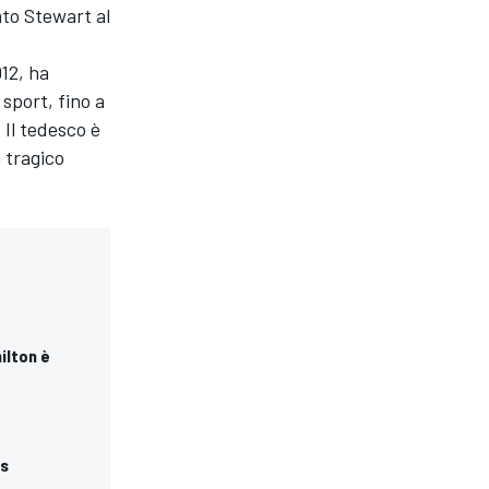
ato Stewart al
12, ha
 sport, fino a
Il tedesco è
 tragico
ilton è
es