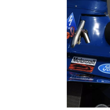
MOTOGP
WEC
WRC