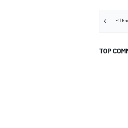
F1 | Ga
TOP COM
RALLY