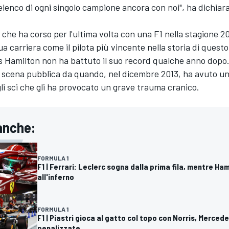
elenco di ogni singolo campione ancora con noi", ha dichiar
he ha corso per l'ultima volta con una F1 nella stagione 20
ua carriera come il pilota più vincente nella storia di questo
s Hamilton
non ha battuto il suo record qualche anno dopo. 
a scena pubblica da quando, nel dicembre 2013, ha avuto un
li sci che gli ha provocato un grave trauma cranico.
anche:
FORMULA 1
F1 | Ferrari: Leclerc sogna dalla prima fila, mentre Ham
all'inferno
FORMULA 1
F1 | Piastri gioca al gatto col topo con Norris, Merced
penalizzate