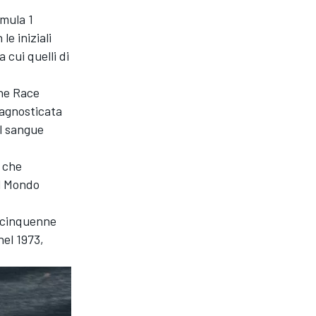
rmula 1
e iniziali
 cui quelli di
one Race
iagnosticata
el sangue
t che
el Mondo
tacinquenne
nel 1973,