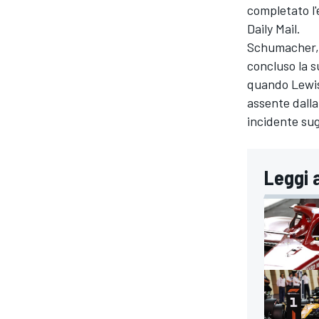
completato l'
Daily Mail.
Schumacher, c
concluso la s
quando
Lewi
assente dall
incidente sug
Leggi 
ENDURANCE/GT