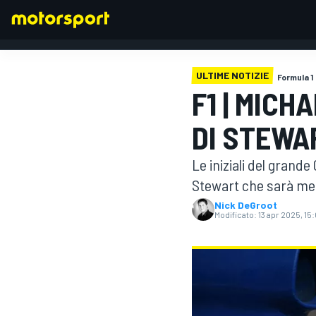
ULTIME NOTIZIE
Formula 1
F1 | MIC
FORMULA 1
DI STEWA
Le iniziali del grand
Stewart che sarà mes
Nick DeGroot
Modificato:
13 apr 2025, 15: