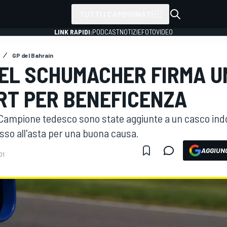
TUTTI I CAMPIONATI
LINK RAPIDI:
PODCAST
NOTIZIE
FOTO
VIDEO
GP del Bahrain
HAEL SCHUMACHER FIRMA 
RT PER BENEFICENZA
e Campione tedesco sono state aggiunte a un casco ind
so all'asta per una buona causa.
AGGIUNG
01