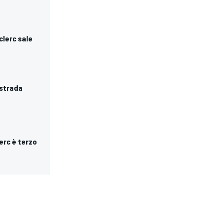
eclerc sale
 strada
lerc è terzo