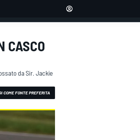
dei tuoi piloti preferiti
Fai sentire la tua voce
commentando l'articolo
ACCEDI
EDIZIONE
UN CASCO
ITALIA
ossato da Sir. Jackie
I COME FONTE PREFERITA