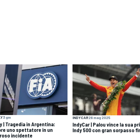
LY
3 gm
INDYCAR
26 mag 2025
y | Tragedia in Argentina:
IndyCar | Palou vince la sua p
re uno spettatore in un
Indy 500 con gran sorpasso fi
roso incidente