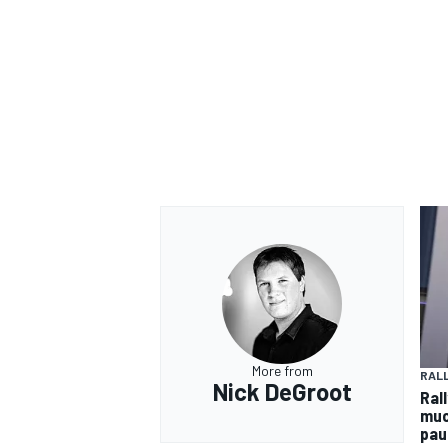
More from
RAL
Nick DeGroot
Rall
muo
pau