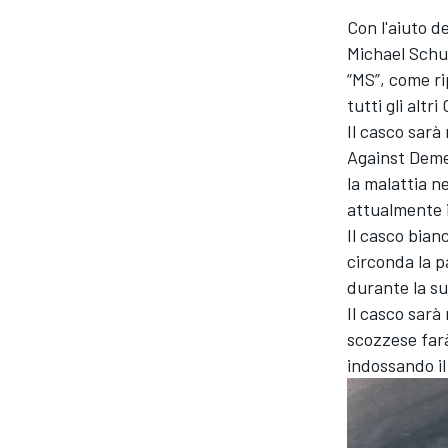
Con l'aiuto d
Michael Sch
“MS”, come rip
tutti gli altr
Il casco sarà
Against Demen
la malattia n
attualmente i
Il casco bian
circonda la p
durante la sua
Il casco sarà
scozzese farà 
indossando il
MONOPOSTO