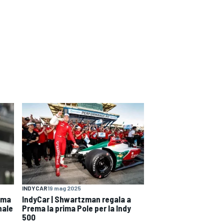
INDYCAR
19 mag 2025
rima
IndyCar | Shwartzman regala a
nale
Prema la prima Pole per la Indy
500