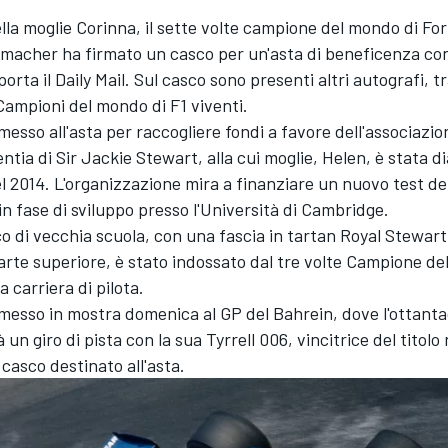
ella moglie Corinna, il sette volte campione del mondo di Fo
umacher
ha firmato un casco per un'asta di beneficenza con l
orta il Daily Mail. Sul casco sono presenti altri autografi, tra
i Campioni del mondo di F1 viventi.
 messo all'asta per raccogliere fondi a favore dell'associazi
tia di Sir Jackie Stewart, alla cui moglie, Helen, è stata d
el 2014. L'organizzazione mira a finanziare un nuovo test d
n fase di sviluppo presso l'Università di Cambridge.
co di vecchia scuola, con una fascia in tartan Royal Stewar
arte superiore, è stato indossato dal tre volte Campione d
 carriera di pilota.
 messo in mostra domenica al GP del Bahrein, dove l'ottan
un giro di pista con la sua Tyrrell 006, vincitrice del titolo 
 casco destinato all'asta.