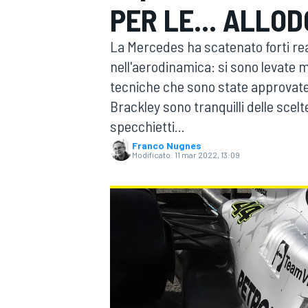
PER LE... ALLO
MOTOGP
WEC
La Mercedes ha scatenato forti rea
nell'aerodinamica: si sono levate mo
tecniche che sono state approvate da
Brackley sono tranquilli delle scelt
specchietti...
Franco Nugnes
Modificato:
11 mar 2022, 13:09
WRC