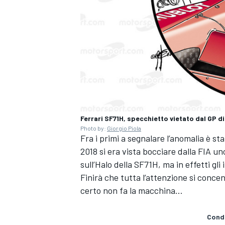
Ferrari SF71H, specchietto vietato dal GP 
Photo by:
Giorgio Piola
Fra i primi a segnalare l’anomalia è st
2018 si era vista bocciare dalla FIA u
sull’Halo della SF71H, ma in effetti gl
Finirà che tutta l’attenzione si conce
certo non fa la macchina…
RALLY
Condi