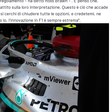
 regolamento - ha detto Ross Brawn - . E penso che,
attito sulla loro interpretazione. Questo è ciò che accade
si cerchi di chiudere tutte le opzioni, e credetemi, ne
 io, l'innovazione in F1 è sempre estrema".