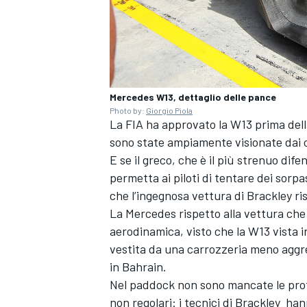
Mercedes W13, dettaglio delle pance
Photo by:
Giorgio Piola
La FIA ha approvato la W13 prima della 
sono state ampiamente visionate dai c
E se il greco, che è il più strenuo dife
permetta ai piloti di tentare dei sorp
che l’ingegnosa vettura di Brackley ris
La Mercedes rispetto alla vettura che 
aerodinamica, visto che la W13 vista i
ENDURANCE/GT
vestita da una carrozzeria meno aggre
in Bahrain.
Nel paddock non sono mancate le prot
non regolari: i tecnici di Brackley ha